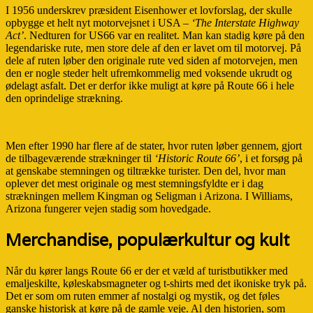
I 1956 underskrev præsident Eisenhower et lovforslag, der skulle
opbygge et helt nyt motorvejsnet i USA –
‘The Interstate Highway
Act’
. Nedturen for US66 var en realitet. Man kan stadig køre på den
legendariske rute, men store dele af den er lavet om til motorvej. På
dele af ruten løber den originale rute ved siden af motorvejen, men
den er nogle steder helt ufremkommelig med voksende ukrudt og
ødelagt asfalt. Det er derfor ikke muligt at køre på Route 66 i hele
den oprindelige strækning.
Men efter 1990 har flere af de stater, hvor ruten løber gennem, gjort
de tilbageværende strækninger til
‘Historic Route 66’
, i et forsøg på
at genskabe stemningen og tiltrække turister. Den del, hvor man
oplever det mest originale og mest stemningsfyldte er i dag
strækningen mellem Kingman og Seligman i Arizona. I Williams,
Arizona fungerer vejen stadig som hovedgade.
Merchandise, populærkultur og kult
Når du kører langs Route 66 er der et væld af turistbutikker med
emaljeskilte, køleskabsmagneter og t-shirts med det ikoniske tryk på.
Det er som om ruten emmer af nostalgi og mystik, og det føles
ganske historisk at køre på de gamle veje. Al den historien, som