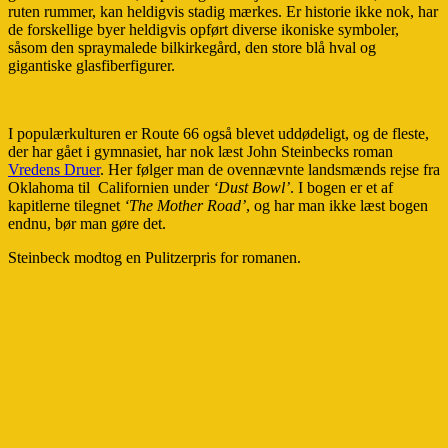
ruten rummer, kan heldigvis stadig mærkes. Er historie ikke nok, har
de forskellige byer heldigvis opført diverse ikoniske symboler,
såsom den spraymalede bilkirkegård, den store blå hval og
gigantiske glasfiberfigurer.
I populærkulturen er Route 66 også blevet uddødeligt, og de fleste,
der har gået i gymnasiet, har nok læst John Steinbecks roman
Vredens Druer
. Her følger man de ovennævnte landsmænds rejse fra
Oklahoma til Californien under
‘Dust Bowl’
. I bogen er et af
kapitlerne tilegnet
‘The Mother Road’
, og har man ikke læst bogen
endnu, bør man gøre det.
Steinbeck modtog en Pulitzerpris for romanen.