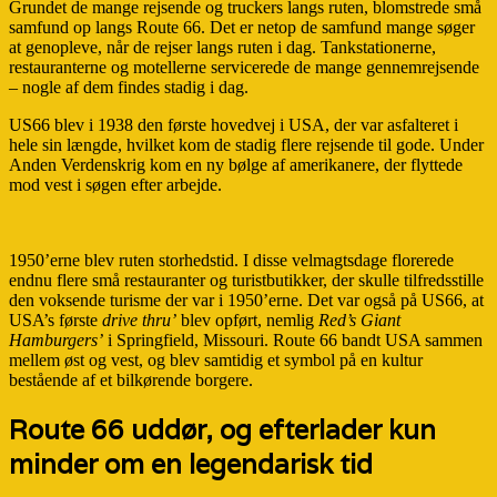
Grundet de mange rejsende og truckers langs ruten, blomstrede små
samfund op langs Route 66. Det er netop de samfund mange søger
at genopleve, når de rejser langs ruten i dag. Tankstationerne,
restauranterne og motellerne servicerede de mange gennemrejsende
– nogle af dem findes stadig i dag.
US66 blev i 1938 den første hovedvej i USA, der var asfalteret i
hele sin længde, hvilket kom de stadig flere rejsende til gode. Under
Anden Verdenskrig kom en ny bølge af amerikanere, der flyttede
mod vest i søgen efter arbejde.
1950’erne blev ruten storhedstid. I disse velmagtsdage florerede
endnu flere små restauranter og turistbutikker, der skulle tilfredsstille
den voksende turisme der var i 1950’erne. Det var også på US66, at
USA’s første
drive thru’
blev opført, nemlig
Red’s Giant
Hamburgers’
i Springfield, Missouri. Route 66 bandt USA sammen
mellem øst og vest, og blev samtidig et symbol på en kultur
bestående af et bilkørende borgere.
Route 66 uddør, og efterlader kun
minder om en legendarisk tid