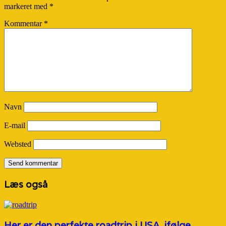
markeret med
*
Kommentar
*
Navn
E-mail
Websted
Læs også
Her er den perfekte roadtrip i USA, ifølge