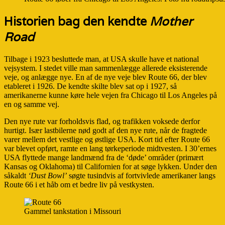
Historien bag den kendte
Mother
Road
Tilbage i 1923 besluttede man, at USA skulle have et national
vejsystem. I stedet ville man sammenlægge allerede eksisterende
veje, og anlægge nye. En af de nye veje blev Route 66, der blev
etableret i 1926. De kendte skilte blev sat op i 1927, så
amerikanerne kunne køre hele vejen fra Chicago til Los Angeles på
en og samme vej.
Den nye rute var forholdsvis flad, og trafikken voksede derfor
hurtigt. Især lastbilerne nød godt af den nye rute, når de fragtede
varer mellem det vestlige og østlige USA. Kort tid efter Route 66
var blevet opført, ramte en lang tørkeperiode midtvesten. I 30’ernes
USA flyttede mange landmænd fra de ‘døde’ områder (primært
Kansas og Oklahoma) til Californien for at søge lykken. Under den
såkaldt
‘Dust Bowl’
søgte tusindvis af fortvivlede amerikaner langs
Route 66 i et håb om et bedre liv på vestkysten.
Gammel tankstation i Missouri