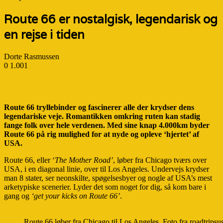
Route 66 er nostalgisk, legendarisk og
en rejse i tiden
Dorte Rasmussen
0
1.001
Route 66 tryllebinder og fascinerer alle der krydser dens
legendariske veje. Romantikken omkring ruten kan stadig
fange folk over hele verdenen. Med sine knap 4.000km byder
Route 66 på rig mulighed for at nyde og opleve ‘hjertet’ af
USA.
Route 66, eller ‘
The Mother Road’
, løber fra Chicago tværs over
USA, i en diagonal linie, over til Los Angeles. Undervejs krydser
man 8 stater, ser neonskilte, spøgelsesbyer og nogle af USA’s mest
arketypiske scenerier. Lyder det som noget for dig, så kom bare i
gang og
‘get your kicks on Route 66’
.
Route 66 løber fra Chicago til Los Angeles. Foto fra roadtrips