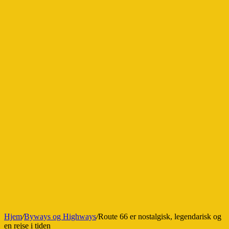
Hjem
/
Byways og Highways
/
Route 66 er nostalgisk, legendarisk og
en rejse i tiden