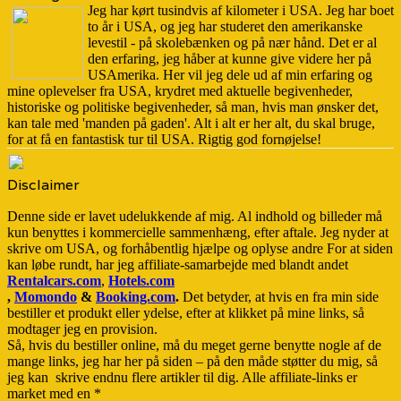
Jeg har kørt tusindvis af kilometer i USA. Jeg har boet
to år i USA, og jeg har studeret den amerikanske
levestil - på skolebænken og på nær hånd. Det er al
den erfaring, jeg håber at kunne give videre her på
USAmerika. Her vil jeg dele ud af min erfaring og
mine oplevelser fra USA, krydret med aktuelle begivenheder,
historiske og politiske begivenheder, så man, hvis man ønsker det,
kan tale med 'manden på gaden'. Alt i alt er her alt, du skal bruge,
for at få en fantastisk tur til USA. Rigtig god fornøjelse!
Disclaimer
Denne side er lavet udelukkende af mig. Al indhold og billeder må
kun benyttes i kommercielle sammenhæng, efter aftale. Jeg nyder at
skrive om USA, og forhåbentlig hjælpe og oplyse andre For at siden
kan løbe rundt, har jeg affiliate-samarbejde med blandt andet
Rentalcars.com
,
Hotels.com
,
Momondo
&
Booking.com
.
Det betyder, at hvis en fra min side
bestiller et produkt eller ydelse, efter at klikket på mine links, så
modtager jeg en provision.
Så, hvis du bestiller online, må du meget gerne benytte nogle af de
mange links, jeg har her på siden – på den måde støtter du mig, så
jeg kan skrive endnu flere artikler til dig. Alle affiliate-links er
market med en *