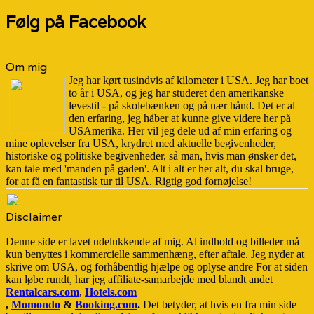
Følg på Facebook
Om mig
Jeg har kørt tusindvis af kilometer i USA. Jeg har boet
to år i USA, og jeg har studeret den amerikanske
levestil - på skolebænken og på nær hånd. Det er al
den erfaring, jeg håber at kunne give videre her på
USAmerika. Her vil jeg dele ud af min erfaring og
mine oplevelser fra USA, krydret med aktuelle begivenheder,
historiske og politiske begivenheder, så man, hvis man ønsker det,
kan tale med 'manden på gaden'. Alt i alt er her alt, du skal bruge,
for at få en fantastisk tur til USA. Rigtig god fornøjelse!
Disclaimer
Denne side er lavet udelukkende af mig. Al indhold og billeder må
kun benyttes i kommercielle sammenhæng, efter aftale. Jeg nyder at
skrive om USA, og forhåbentlig hjælpe og oplyse andre For at siden
kan løbe rundt, har jeg affiliate-samarbejde med blandt andet
Rentalcars.com
,
Hotels.com
,
Momondo
&
Booking.com
.
Det betyder, at hvis en fra min side