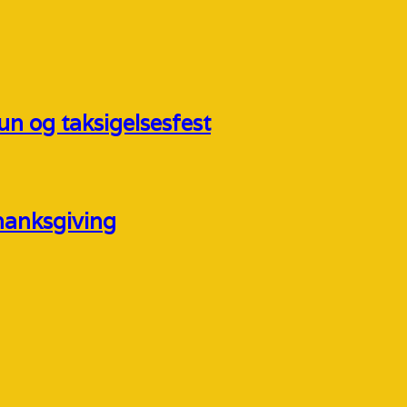
n og taksigelsesfest
hanksgiving