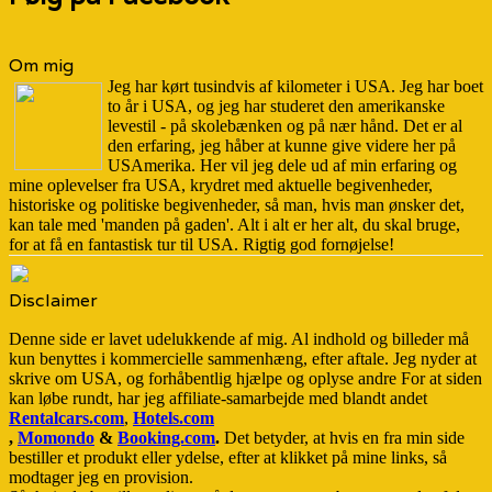
Om mig
Jeg har kørt tusindvis af kilometer i USA. Jeg har boet
to år i USA, og jeg har studeret den amerikanske
levestil - på skolebænken og på nær hånd. Det er al
den erfaring, jeg håber at kunne give videre her på
USAmerika. Her vil jeg dele ud af min erfaring og
mine oplevelser fra USA, krydret med aktuelle begivenheder,
historiske og politiske begivenheder, så man, hvis man ønsker det,
kan tale med 'manden på gaden'. Alt i alt er her alt, du skal bruge,
for at få en fantastisk tur til USA. Rigtig god fornøjelse!
Disclaimer
Denne side er lavet udelukkende af mig. Al indhold og billeder må
kun benyttes i kommercielle sammenhæng, efter aftale. Jeg nyder at
skrive om USA, og forhåbentlig hjælpe og oplyse andre For at siden
kan løbe rundt, har jeg affiliate-samarbejde med blandt andet
Rentalcars.com
,
Hotels.com
,
Momondo
&
Booking.com
.
Det betyder, at hvis en fra min side
bestiller et produkt eller ydelse, efter at klikket på mine links, så
modtager jeg en provision.