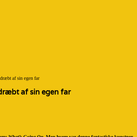
dræbt af sin egen far
ræbt af sin egen far
bum:
What’s Going On.
Men hvem var denne fantastiske kunstner – 