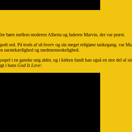
fire børn mellem moderen Alberta og faderen Marvin, der var præst.
 godt ord. På trods af sit hverv og sin meget religiøse tankegang, var M
megen næstekærlighed og medmenneskelighed.
el i en ganske ung alder, og i kirken fandt han også en stor del af sin 
igt i hans
God Is Love
: