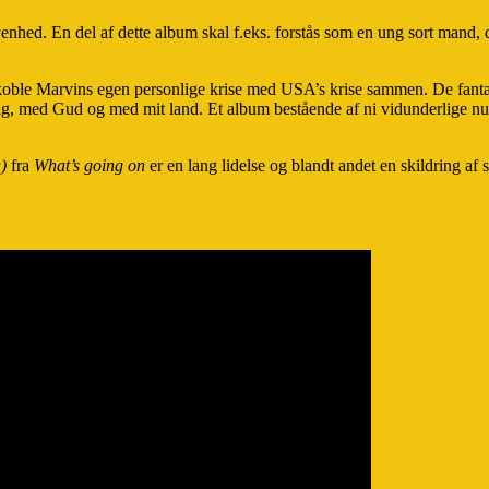
ed. En del af dette album skal f.eks. forstås som en ung sort mand, de
at koble Marvins egen personlige krise med USA’s krise sammen. De fa
ig, med Gud og med mit land. Et album bestående af ni vidunderlige numr
)
fra
What’s going on
er en lang lidelse og blandt andet en skildring af