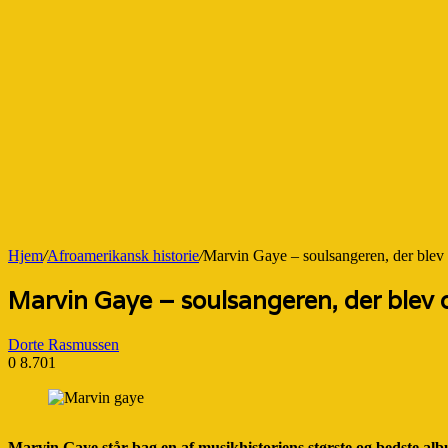
Hjem
/
Afroamerikansk historie
/
Marvin Gaye – soulsangeren, der blev 
Marvin Gaye – soulsangeren, der blev d
Dorte Rasmussen
0
8.701
Marvin Gaye står bag en af musikhistoriens største og bedste al