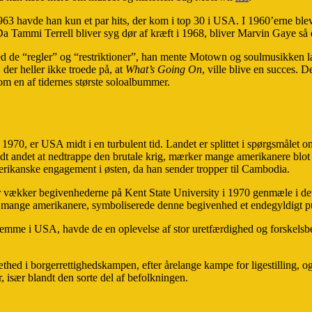
963 havde han kun et par hits, der kom i top 30 i USA. I 1960’erne blev
 Tammi Terrell bliver syg dør af kræft i 1968, bliver Marvin Gaye så d
ed de “regler” og “restriktioner”, han mente Motown og soulmusikken 
der heller ikke troede på, at
What’s Going On
, ville blive en succes. 
som en af tidernes største soloalbummer.
, er USA midt i en turbulent tid. Landet er splittet i spørgsmålet om 
dt andet at nedtrappe den brutale krig, mærker mange amerikanere blot 
erikanske engagement i østen, da han sender tropper til Cambodia.
Især vækker begivenhederne på Kent State University i 1970 genmæle i de
g mange amerikanere, symboliserede denne begivenhed et endegyldigt pun
emme i USA, havde de en oplevelse af stor uretfærdighed og forskelsbeh
hed i borgerrettighedskampen, efter årelange kampe for ligestilling, og
, især blandt den sorte del af befolkningen.