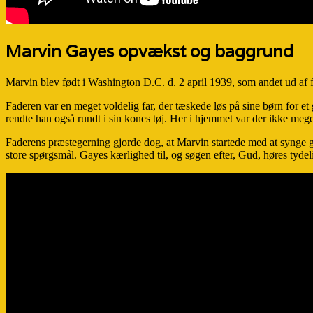
Marvin Gayes opvækst og baggrund
Marvin blev født i Washington D.C. d. 2 april 1939, som andet ud af 
Faderen var en meget voldelig far, der tæskede løs på sine børn for et
rendte han også rundt i sin kones tøj. Her i hjemmet var der ikke 
Faderens præstegerning gjorde dog, at Marvin startede med at synge gosp
store spørgsmål. Gayes kærlighed til, og søgen efter, Gud, høres tydel