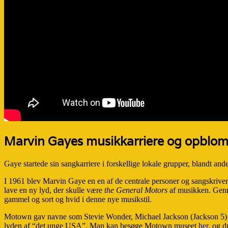
Marvin Gayes musikkarriere og opblo
Gaye startede sin sangkarriere i forskellige lokale grupper, blandt and
I 1961 blev Marvin Gaye en en af de centrale personer og sangskrive
lave en ny lyd, der skulle være
the General Motors
af musikken. Genne
gammel og sort og hvid i denne nye musikstil.
Motown gav navne som Stevie Wonder, Michael Jackson (Jackson 5) og S
lyden af “det unge USA”. Man kan besøge Motown museet
her
, og 