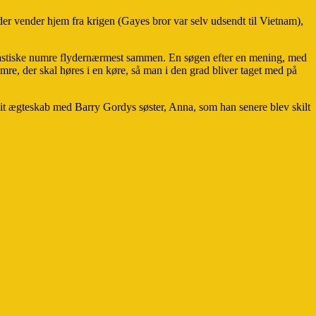
r vender hjem fra krigen (Gayes bror var selv udsendt til Vietnam),
ntastiske numre flydernærmest sammen. En søgen efter en mening, med
e, der skal høres i en køre, så man i den grad bliver taget med på
 sit ægteskab med Barry Gordys søster, Anna, som han senere blev skilt