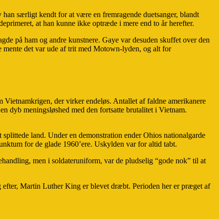
 han særligt kendt for at være en fremragende duetsanger, blandt
eprimeret, at han kunne ikke optræde i mere end to år herefter.
lagde på ham og andre kunstnere. Gaye var desuden skuffet over den
De mente det var ude af trit med Motown-lyden, og alt for
Vietnamkrigen, der virker endeløs. Antallet af faldne amerikanere
en dyb meningsløshed med den fortsatte brutalitet i Vietnam.
t splittede land. Under en demonstration ender Ohios nationalgarde
ktum for de glade 1960’ere. Uskylden var for altid tabt.
andling, men i soldateruniform, var de pludselig “gode nok” til at
 efter, Martin Luther King er blevet dræbt. Perioden her er præget af