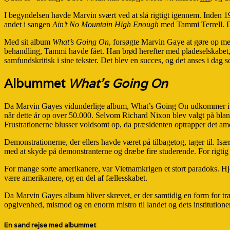
I begyndelsen havde Marvin svært ved at slå rigtigt igennem. Inden 1
andet i sangen
Ain’t No Mountain High Enough
med Tammi Terrell. Da
Med sit album
What’s Going On
, forsøgte Marvin Gaye at gøre op m
behandling, Tammi havde fået. Han brød herefter med pladeselskabet, 
samfundskritisk i sine tekster. Det blev en succes, og det anses i dag 
Albummet
What’s Going On
Da Marvin Gayes vidunderlige album, What’s Going On udkommer i 1970
når dette år op over 50.000. Selvom Richard Nixon blev valgt på blan
Frustrationerne blusser voldsomt op, da præsidenten optrapper det am
Demonstrationerne, der ellers havde været på tilbagetog, tager til. 
med at skyde på demonstranterne og dræbe fire studerende. For rigti
For mange sorte amerikanere, var Vietnamkrigen et stort paradoks. Hj
være amerikanere, og en del af fællesskabet.
Da Marvin Gayes album bliver skrevet, er der samtidig en form for træt
opgivenhed, mismod og en enorm mistro til landet og dets institutioner
En sand rejse med albummet