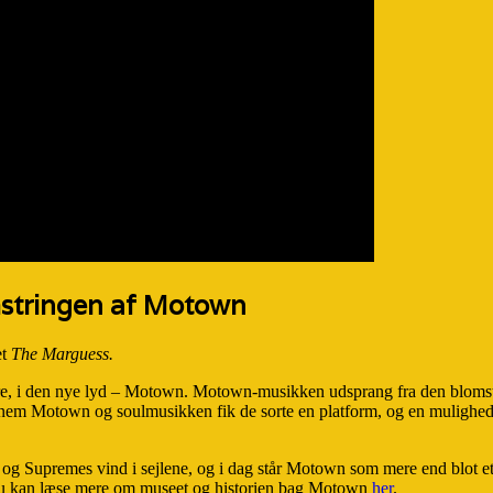
mstringen af Motown
et
The Marguess.
re, i den nye lyd – Motown. Motown-musikken udsprang fra den blomstr
m Motown og soulmusikken fik de sorte en platform, og en mulighed fo
upremes vind i sejlene, og i dag står Motown som mere end blot et pla
du kan læse mere om museet og historien bag Motown
her
.