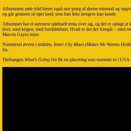
Albummets røde tråd bærer også stor præg af denne mismod og opgivenh
og går gennem sit eget land, som han ikke længere kan kende.
Albummet har et nærmest spirituelt tema over sig, og det er oplagt 
livet, med krigen, med forråddelsen. Hvad er det der foregår – med m
Marvin Gayes rejse.
Nummeret øverst i artiklen,
Inner City Blues (Makes Me Wanna Holla
fra.
Titelsangen
What’s Going On
fik en placering som nummer to i USA.