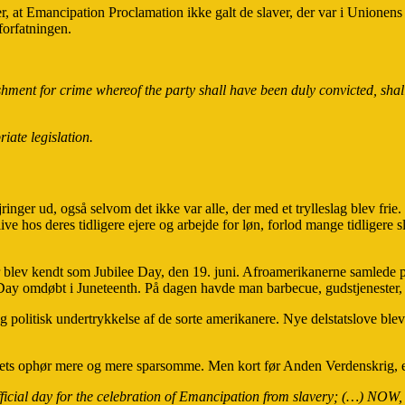
t Emancipation Proclamation ikke galt de slaver, der var i Unionens terr
 forfatningen.
hment for crime whereof the party shall have been duly convicted, shall 
iate legislation.
ringer ud, også selvom det ikke var alle, der med et trylleslag blev frie
blive hos deres tidligere ejere og arbejde for løn, forlod mange tidlige
d der blev kendt som Jubilee Day, den 19. juni. Afroamerikanerne samle
Day omdøbt i Juneteenth. På dagen havde man barbecue, gudstjenester, d
og politisk undertrykkelse af de sorte amerikanere. Nye delstatslove bl
veriets ophør mere og mere sparsomme. Men kort før Anden Verdenskrig, 
ficial day for the celebration of Emancipation from slavery; (…)
NOW, 