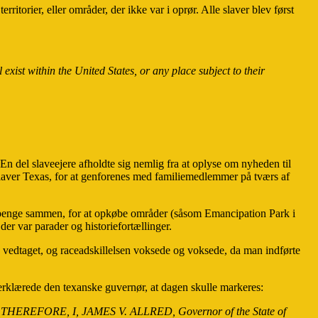
itorier, eller områder, der ikke var i oprør. Alle slaver blev først
exist within the United States, or any place subject to their
. En del slaveejere afholdte sig nemlig fra at oplyse om nyheden til
re slaver Texas, for at genforenes med familiemedlemmer på tværs af
de penge sammen, for at opkøbe områder (såsom Emancipation Park i
er var parader og historiefortællinger.
ev vedtaget, og raceadskillelsen voksede og voksede, da man indførte
erklærede den texanske guvernør, at dagen skulle markeres:
THEREFORE, I, JAMES V. ALLRED, Governor of the State of