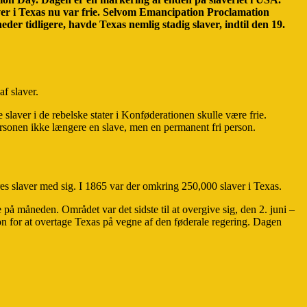
aver i Texas nu var frie. Selvom Emancipation Proclamation
der tidligere, havde Texas nemlig stadig slaver, indtil den 19.
f slaver.
 slaver i de rebelske stater i Konføderationen skulle være frie.
personen ikke længere en slave, men en permanent fri person.
res slaver med sig. I 1865 var der omkring 250,000 slaver i Texas.
på måneden. Området var det sidste til at overgive sig, den 2. juni –
on for at overtage Texas på vegne af den føderale regering. Dagen