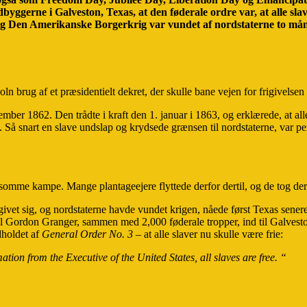
byggerne i Galveston, Texas, at den føderale ordre var, at alle sl
e, og Den Amerikanske Borgerkrig var vundet af nordstaterne to måne
rug af et præsidentielt dekret, der skulle bane vejen for frigivelsen a
ber 1862. Den trådte i kraft den 1. januar i 1863, og erklærede, at alle
ne. Så snart en slave undslap og krydsede grænsen til nordstaterne, var 
arsomme kampe. Mange plantageejere flyttede derfor dertil, og de tog de
vet sig, og nordstaterne havde vundet krigen, nåede først Texas senere 
eral Gordon Granger, sammen med 2,000 føderale tropper, ind til Galvest
dholdet af
General Order No. 3 –
at alle slaver nu skulle være frie:
ion from the Executive of the United States, all slaves are free. “