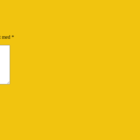
et med
*