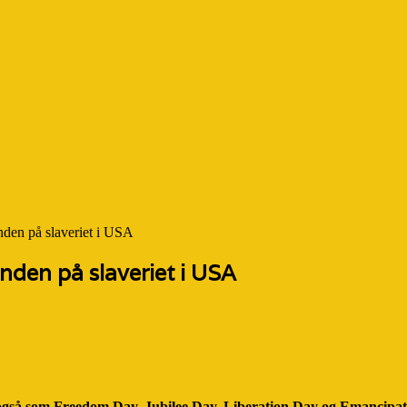
nden på slaveriet i USA
nden på slaveriet i USA
også som Freedom Day, Jubilee Day, Liberation Day og Emancipati