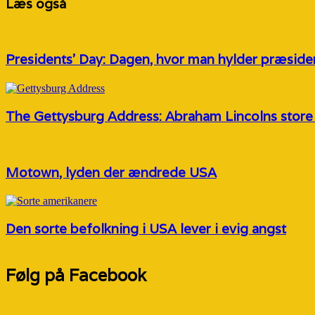
Læs også
Presidents’ Day: Dagen, hvor man hylder præside
The Gettysburg Address: Abraham Lincolns store 
Motown, lyden der ændrede USA
Den sorte befolkning i USA lever i evig angst
Følg på Facebook