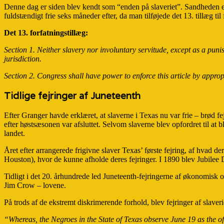
Denne dag er siden blev kendt som “enden på slaveriet”. Sandheden er, a
fuldstændigt frie seks måneder efter, da man tilføjede det 13. tillæg til
Det 13. forfatningstillæg:
Section 1. Neither slavery nor involuntary servitude, except as a punis
jurisdiction.
Section 2. Congress shall have power to enforce this article by appropr
Tidlige fejringer af Juneteenth
Efter Granger havde erklæret, at slaverne i Texas nu var frie – brød fej
efter høstsæsonen var afsluttet. Selvom slaverne blev opfordret til at 
landet.
Året efter arrangerede frigivne slaver Texas’ første fejring, af hva
Houston), hvor de kunne afholde deres fejringer. I 1890 blev Jubilee 
Tidligt i det 20. århundrede led Juneteenth-fejringerne af økonomisk 
Jim Crow – lovene.
På trods af de ekstremt diskrimerende forhold, blev fejringer af sla
“Whereas, the Negroes in the State of Texas observe June 19 as the of