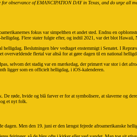
e date for observance of EMANCIPATION DAY
in Texas, and do urge all m
roamerikanernes fokus var simpelthen et andet sted. Endnu en opblomstr
ats-helligdag. Flere stater fulgte efter, og indtil 2021, var det blot Haw
nal helligdag. Beslutningen blev vedtaget enstemmigt i Senatet. I Repr
 et overvældende flertal var altså for at gøre dagen til en national hell
pas, selvom det stadig var en mærkedag, der primært var stor i det af
nth ligger som en officielt helligdag, i iOS-kalenderen.
k. De røde, hvide og blå farver er for at symbolisere, at slaverne og de
og et nyt folk.
fejrede dagen. Men den 19. juni er den længst fejrede afroamerikanske h
eres fejringer, så de blev ofte i kirker eller ved vandet. Man tog sit stiv