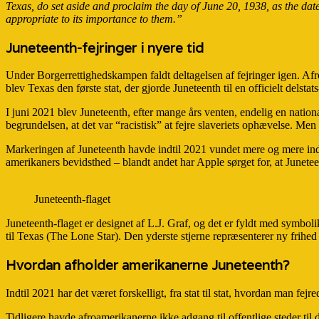
Texas, do set aside and proclaim the day of June 20, 1938, as th
appropriate to its importance to them.”
Juneteenth-fejringer i nyere tid
Under Borgerrettighedskampen faldt deltagelsen af fejringer igen. Af
blev Texas den første stat, der gjorde Juneteenth til en officielt delst
I juni 2021 blev Juneteenth, efter mange års venten, endelig en natio
begrundelsen, at det var “racistisk” at fejre slaveriets ophævelse. Men
Markeringen af Juneteenth havde indtil 2021 vundet mere og mere ind
amerikaners bevidsthed – blandt andet har Apple sørget for, at Junetee
Juneteenth-flaget
Juneteenth-flaget er designet af L.J. Graf, og det er fyldt med symboli
til Texas (The Lone Star). Den yderste stjerne repræsenterer ny frihed 
Hvordan afholder amerikanerne Juneteenth?
Indtil 2021 har det været forskelligt, fra stat til stat, hvordan man 
Tidligere havde afroamerikanerne ikke adgang til offentlige steder til d