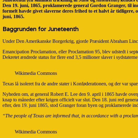
Den 19. juni, 1865, proklamerede general Gordon Granger, til ind
formelt havde givet slaverne deres frihed to et halvt år tidliger
juni, 1865.
Baggrunden for Juneteenth
Under Den Amerikanske Borgerkrig, gjorde Præsident Abraham Lincoln b
Emancipation Proclamation, eller Proclamation 95, blev udstedt i septem
Dekretet ændrede status for flere end 3,5 millioner slaver i sydstater
Wikimedia Commons
Texas lå isoleret fra de andre stater i Konføderationen, og der var sp
Nyheden om, at general Robert E. Lee den 9. april i 1865 havde overgi
knap to måneder efter krigen officielt var slut. Den 18. juni red gen
efter, den 19. juni 1865, stod Granger foran byen og proklamerede in
“The people of Texas are informed that, in accordance with a proclamat
Wikimedia Commons