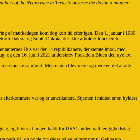
embers of the Negro race in Texas to observe the day in a manner
ing af mærkedagen kom dog kort tid efter igen. Den 1. januar i 1980,
aii, North Dakota og South Dakota, der ikke afholdte Juneteenth.
æsentanternes Hus var der 14 republikanere, der stemte imod, med
igdag, og den 16. juni i 2021 underskrev Præsident Biden den nye lov.
roamerikanske samfund. Men dagen blev mere og mere en del af alle
res efterkommere var og er amerikanere. Stjernen i midten er en hyldest
elligdag, og bliver af nogen kaldt for USA’s anden uafhængighedsdag.
este puds på, og nogle tog sågar på en pilgrimstur til Galveston.