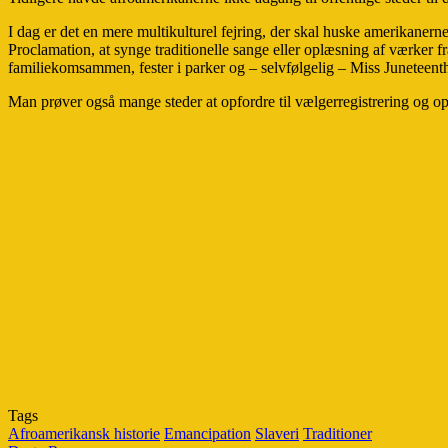
I dag er det en mere multikulturel fejring, der skal huske amerikaner
Proclamation, at synge traditionelle sange eller oplæsning af værker 
familiekomsammen, fester i parker og – selvfølgelig – Miss Juneteent
Man prøver også mange steder at opfordre til vælgerregistrering og op
Tags
Afroamerikansk historie
Emancipation
Slaveri
Traditioner