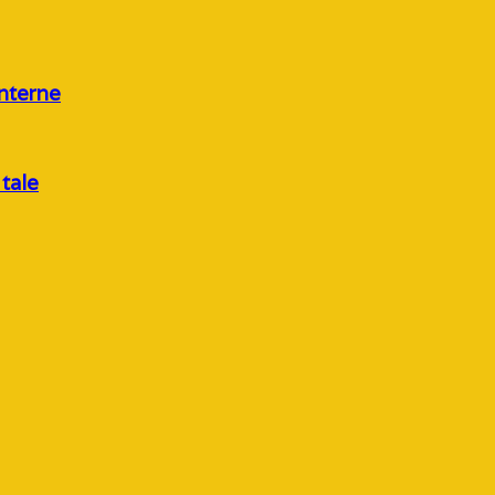
nterne
tale