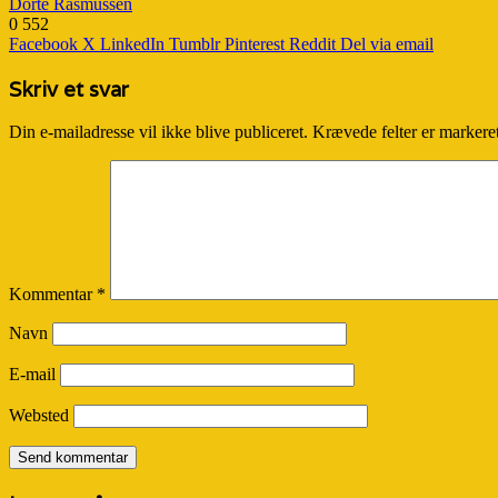
Dorte Rasmussen
0
552
Facebook
X
LinkedIn
Tumblr
Pinterest
Reddit
Del via email
Skriv et svar
Din e-mailadresse vil ikke blive publiceret.
Krævede felter er marker
Kommentar
*
Navn
E-mail
Websted