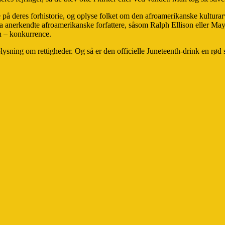
ne på deres forhistorie, og oplyse folket om den afroamerikanske kultur
fra anerkendte afroamerikanske forfattere, såsom Ralph Ellison eller Ma
h – konkurrence.
lysning om rettigheder. Og så er den officielle Juneteenth-drink en rød