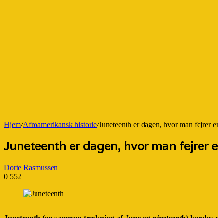
Hjem
/
Afroamerikansk historie
/
Juneteenth er dagen, hvor man fejrer e
Juneteenth er dagen, hvor man fejrer e
Dorte Rasmussen
0
552
Juneteenth (en sammen trækning af
June
og
nineteenth
) kendes 