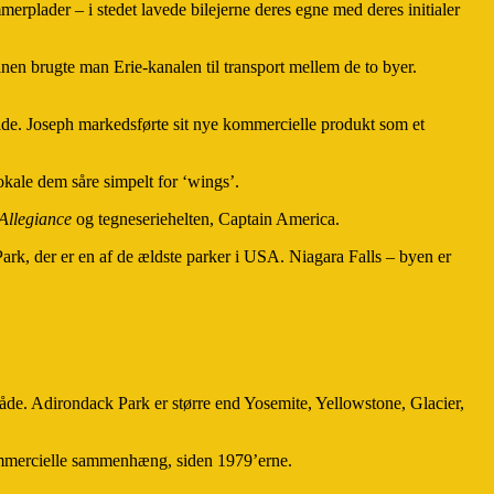
rplader – i stedet lavede bilejerne deres egne med deres initialer
n brugte man Erie-kanalen til transport mellem de to byer.
lade. Joseph markedsførte sit nye kommercielle produkt som et
okale dem såre simpelt for ‘wings’.
 Allegiance
og tegneseriehelten, Captain America.
, der er en af de ældste parker i USA. Niagara Falls – byen er
råde. Adirondack Park er større end Yosemite, Yellowstone, Glacier,
 kommercielle sammenhæng, siden 1979’erne.