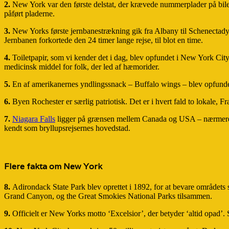
2.
New York var den første delstat, der krævede nummerplader på biler.
påført pladerne.
3.
New Yorks første jernbanestrækning gik fra Albany til Schenectad
Jernbanen forkortede den 24 timer lange rejse, til blot en time.
4.
Toiletpapir, som vi kender det i dag, blev opfundet i New York Cit
medicinsk middel for folk, der led af hæmorider.
5.
En af amerikanernes yndlingssnack – Buffalo wings – blev opfundet 
6.
Byen Rochester er særlig patriotisk. Det er i hvert fald to lokale, 
7.
Niagara Falls
ligger på grænsen mellem Canada og USA – nærmere be
kendt som bryllupsrejsernes hovedstad.
Flere fakta om New York
8.
Adirondack State Park blev oprettet i 1892, for at bevare områdets
Grand Canyon, og the Great Smokies National Parks tilsammen.
9.
Officielt er New Yorks motto ‘Excelsior’, der betyder ‘altid opad’