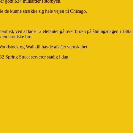
r godt $34 milliarder i storbyen.
 de kunne strække sig hele vejen til Chicago.
dbarhed, ved at lade 12 elefanter gå over broen på åbningsdagen i 18
 den ikoniske bro.
 Woodstock og Wallkill havde afslået værtskabet.
 Spring Street serverer stadig i dag.