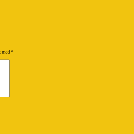
et med
*