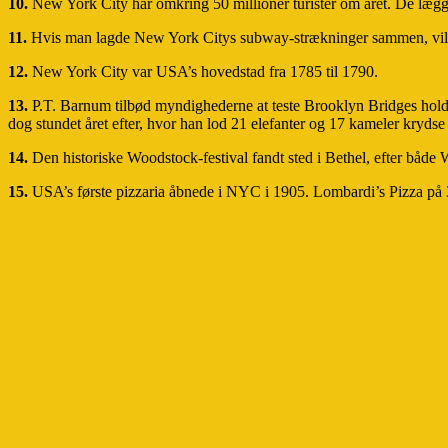
10.
New York City har omkring 50 millioner turister om året. De lægge
11.
Hvis man lagde New York Citys subway-strækninger sammen, ville
12.
New York City var USA’s hovedstad fra 1785 til 1790.
13.
P.T. Barnum tilbød myndighederne at teste Brooklyn Bridges hol
dog stundet året efter, hvor han lod 21 elefanter og 17 kameler krydse
14.
Den historiske Woodstock-festival fandt sted i Bethel, efter både
15.
USA’s første pizzaria åbnede i NYC i 1905. Lombardi’s Pizza på 32