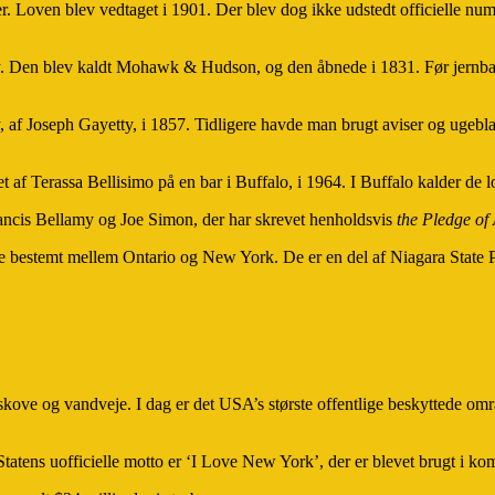
 Loven blev vedtaget i 1901. Der blev dog ikke udstedt officielle numme
y. Den blev kaldt Mohawk & Hudson, og den åbnede i 1831. Før jernbane
y, af Joseph Gayetty, i 1857. Tidligere havde man brugt aviser og ugeb
af Terassa Bellisimo på en bar i Buffalo, i 1964. I Buffalo kalder de l
Francis Bellamy og Joe Simon, der har skrevet henholdsvis
the Pledge of
stemt mellem Ontario og New York. De er en del af Niagara State Park
 skove og vandveje. I dag er det USA’s største offentlige beskyttede om
. Statens uofficielle motto er ‘I Love New York’, der er blevet brugt i