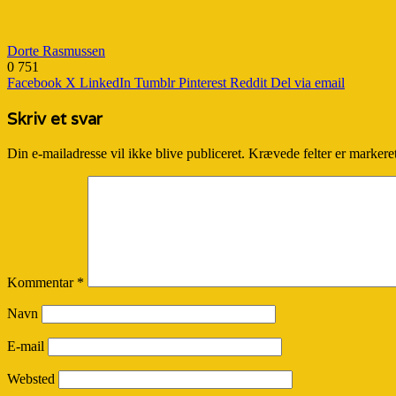
Dorte Rasmussen
0
751
Facebook
X
LinkedIn
Tumblr
Pinterest
Reddit
Del via email
Skriv et svar
Din e-mailadresse vil ikke blive publiceret.
Krævede felter er marker
Kommentar
*
Navn
E-mail
Websted