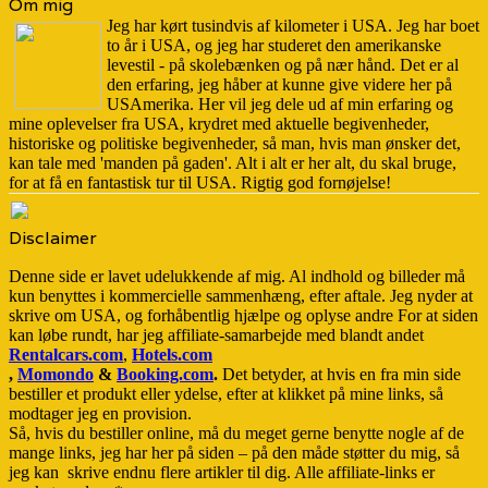
Om mig
Jeg har kørt tusindvis af kilometer i USA. Jeg har boet
to år i USA, og jeg har studeret den amerikanske
levestil - på skolebænken og på nær hånd. Det er al
den erfaring, jeg håber at kunne give videre her på
USAmerika. Her vil jeg dele ud af min erfaring og
mine oplevelser fra USA, krydret med aktuelle begivenheder,
historiske og politiske begivenheder, så man, hvis man ønsker det,
kan tale med 'manden på gaden'. Alt i alt er her alt, du skal bruge,
for at få en fantastisk tur til USA. Rigtig god fornøjelse!
Disclaimer
Denne side er lavet udelukkende af mig. Al indhold og billeder må
kun benyttes i kommercielle sammenhæng, efter aftale. Jeg nyder at
skrive om USA, og forhåbentlig hjælpe og oplyse andre For at siden
kan løbe rundt, har jeg affiliate-samarbejde med blandt andet
Rentalcars.com
,
Hotels.com
,
Momondo
&
Booking.com
.
Det betyder, at hvis en fra min side
bestiller et produkt eller ydelse, efter at klikket på mine links, så
modtager jeg en provision.
Så, hvis du bestiller online, må du meget gerne benytte nogle af de
mange links, jeg har her på siden – på den måde støtter du mig, så
jeg kan skrive endnu flere artikler til dig. Alle affiliate-links er