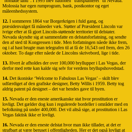
“nomade land”. I 1995 blev nationen “transplanteret” til Nevada.
Molossia har egen rumprogram, bank, postkontor og eget
måleenhedssystem.
12.
I sommeren 1864 var Borgerkrigen i fuld gang, og
præsidenvalget få måneder væk. Støtter af Præsident Lincoln var
ivrige efter at få gjort Lincoln-støttende territorier til delstater.
Nevada skyndte sig at sammenfatte en delstatsforfatning, og sendte
den af sted til Kongressen i tide. Men forfatningen nåede ikke frem,
og i al hast brugte man telegrafen til at få de 16,543 ord frem, den 26
oktober. To dage efter nåede de Lincolns skrivebord, lige i tide.
13.
Hvert år afholdes der over 100,000 bryllupper i Las Vegas, der
derfor med rette kan kalde sig selv for verdens bryllupshovedstad.
14.
Det ikoniske ‘Welcome to Fabulous Las Vegas’ – skilt blev
udfærdiget af den grafiske designer, Betty Willis i 1959. Betty tog
aldrig patent på designet – det var hendes gave til byen.
15.
Nevada er den eneste amerikanske stat hvor prostitution er
lovligt. Det gælder dog kun i regulerede bordeller i områder med en
befolkning på under 400,000. Det vil altså sige, at prostitution i Las
Vegas faktisk ikke er lovligt.
16.
Nevada er den eneste delstat hvor man ikke tillader, at det er
strafbart at være beruset i offentligheden. Her er det også lovligt at