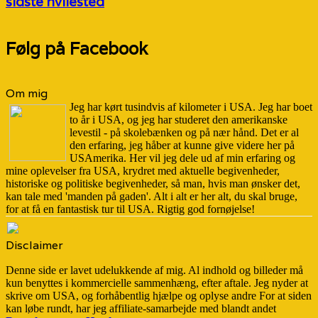
sidste hvilested
Følg på Facebook
Om mig
Jeg har kørt tusindvis af kilometer i USA. Jeg har boet
to år i USA, og jeg har studeret den amerikanske
levestil - på skolebænken og på nær hånd. Det er al
den erfaring, jeg håber at kunne give videre her på
USAmerika. Her vil jeg dele ud af min erfaring og
mine oplevelser fra USA, krydret med aktuelle begivenheder,
historiske og politiske begivenheder, så man, hvis man ønsker det,
kan tale med 'manden på gaden'. Alt i alt er her alt, du skal bruge,
for at få en fantastisk tur til USA. Rigtig god fornøjelse!
Disclaimer
Denne side er lavet udelukkende af mig. Al indhold og billeder må
kun benyttes i kommercielle sammenhæng, efter aftale. Jeg nyder at
skrive om USA, og forhåbentlig hjælpe og oplyse andre For at siden
kan løbe rundt, har jeg affiliate-samarbejde med blandt andet