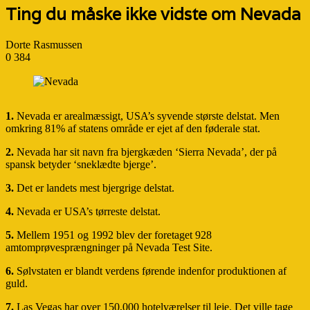
Ting du måske ikke vidste om Nevada
Dorte Rasmussen
0
384
1.
Nevada er arealmæssigt, USA’s syvende største delstat. Men
omkring 81% af statens område er ejet af den føderale stat.
2.
Nevada har sit navn fra bjergkæden ‘Sierra Nevada’, der på
spansk betyder ‘sneklædte bjerge’.
3.
Det er landets mest bjergrige delstat.
4.
Nevada er USA’s tørreste delstat.
5.
Mellem 1951 og 1992 blev der foretaget 928
amtomprøvesprængninger på Nevada Test Site.
6.
Sølvstaten er blandt verdens førende indenfor produktionen af
guld.
7.
Las Vegas har over 150,000 hotelværelser til leje. Det ville tage