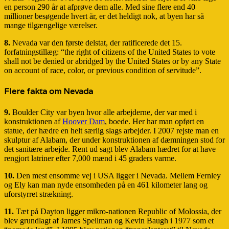
en person 290 år at afprøve dem alle. Med sine flere end 40
millioner besøgende hvert år, er det heldigt nok, at byen har så
mange tilgængelige værelser.
8.
Nevada var den første delstat, der ratificerede det 15.
forfatningstillæg: “the right of citizens of the United States to vote
shall not be denied or abridged by the United States or by any State
on account of race, color, or previous condition of servitude”.
Flere fakta om Nevada
9.
Boulder City var byen hvor alle arbejderne, der var med i
konstruktionen af
Hoover Dam
, boede. Her har man opført en
statue, der hædre en helt særlig slags arbejder. I 2007 rejste man en
skulptur af Alabam, der under konstruktionen af dæmningen stod for
det sanitære arbejde. Rent ud sagt blev Alabam hædret for at have
rengjort latriner efter 7,000 mænd i 45 graders varme.
10.
Den mest ensomme vej i USA ligger i Nevada. Mellem Fernley
og Ely kan man nyde ensomheden på en 461 kilometer lang og
uforstyrret strækning.
11.
Tæt på Dayton ligger mikro-nationen Republic of Molossia, der
blev grundlagt af James Speilman og Kevin Baugh i 1977 som et