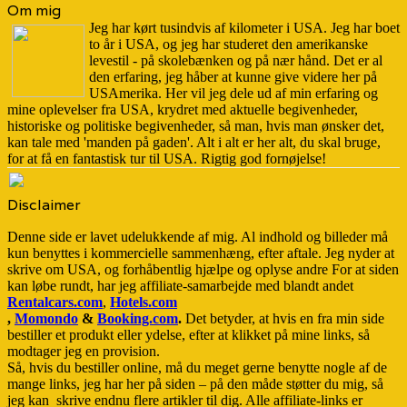
Om mig
Jeg har kørt tusindvis af kilometer i USA. Jeg har boet
to år i USA, og jeg har studeret den amerikanske
levestil - på skolebænken og på nær hånd. Det er al
den erfaring, jeg håber at kunne give videre her på
USAmerika. Her vil jeg dele ud af min erfaring og
mine oplevelser fra USA, krydret med aktuelle begivenheder,
historiske og politiske begivenheder, så man, hvis man ønsker det,
kan tale med 'manden på gaden'. Alt i alt er her alt, du skal bruge,
for at få en fantastisk tur til USA. Rigtig god fornøjelse!
Disclaimer
Denne side er lavet udelukkende af mig. Al indhold og billeder må
kun benyttes i kommercielle sammenhæng, efter aftale. Jeg nyder at
skrive om USA, og forhåbentlig hjælpe og oplyse andre For at siden
kan løbe rundt, har jeg affiliate-samarbejde med blandt andet
Rentalcars.com
,
Hotels.com
,
Momondo
&
Booking.com
.
Det betyder, at hvis en fra min side
bestiller et produkt eller ydelse, efter at klikket på mine links, så
modtager jeg en provision.
Så, hvis du bestiller online, må du meget gerne benytte nogle af de
mange links, jeg har her på siden – på den måde støtter du mig, så
jeg kan skrive endnu flere artikler til dig. Alle affiliate-links er