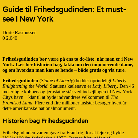
Guide til Frihedsgudinden: Et must-
see i New York
Dorte Rasmussen
0
2.040
Frihedsgudinden bør være på ens to do-liste, når man er i New
York. Læs her historien bag, fakta om den imponerende dame,
og om hvordan man kan se hende – både gratis og via ture.
Frihedsgudinden
(
Statue of Liberty
) hedder oprindeligt
Liberty
Enlightening the World.
Statuens kælenavn er
Lady Liberty.
Den 46
meter høje kobber- og jernstatue står ved indsejlingen til New York
Citys havn – klar til at byde indvandrere velkommen til
The
Promised Land.
Flere end fire millioner tusister besøger hvert år
dette amerikanske nationalmonument.
Historien bag Frihedsgudinden
Frihedsgudinden var en gave fra Frankrig, for at fejre og hylde