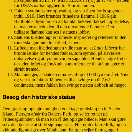
inskriptionen JULY IV MDCCLXXVI (4. juli 1776) – datoen
for USA’s uafhængighed fra Storbritannien.
Faklen symboliserer oplysning, og var åben for besøgende
indtil 1916. Heri brænder frihedens flamme. I 1986 gik
Bartholdis drøm om en 24 karakt beklædt fakkel i opfyldelse,
da man erstattede den til den nuværende flamme. Den
tidligere flamme kan ses i statuens lobby.
Statuens klædedragt er romersk-inspireret og refererer til den
romerske gudinde for frihed, Libertas.
Løftede man klædedragten ville man se, at
Lady Liberty
har
brudte lænke for hendes fødder, som symbol på slaveriets
ophævelse og at tyranni var en saga blot. Hendes højre fod er
desuden løftet og forskudt, som reference til, at hun tager et
skridt fremad.
Man antager, at statuen rammes af op til 600 lyn om året. Vind
og vejr kan faktisk få hendes til at svinge op til 7,62
centimeter, mens faklen kan svinge næsten dobbelt så meget.
Besøg den historiske statue
Den gratis og oplagte mulighed er at tage gratisfærgen til Staten
Island. Færgen afgår fra Battery Park, og sejler ret tæt på
Frihedsgudinden, så man kan få det oplagte billede. Man skal gøre
selv den tjeneste at stille sig bagerst … Her er der færre folk, og en
vidunderlig udsigt over Manhattan. Færgen sejler flere gange i