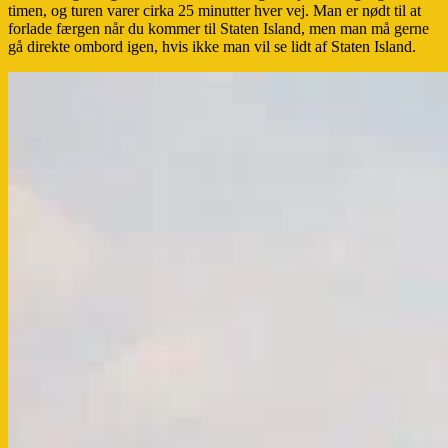
timen, og turen varer cirka 25 minutter hver vej. Man er nødt til at
forlade færgen når du kommer til Staten Island, men man må gerne
gå direkte ombord igen, hvis ikke man vil se lidt af Staten Island.