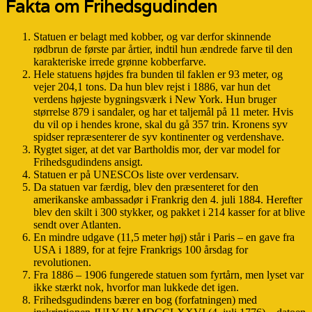
Fakta om Frihedsgudinden
Statuen er belagt med kobber, og var derfor skinnende
rødbrun de første par årtier, indtil hun ændrede farve til den
karakteriske irrede grønne kobberfarve.
Hele statuens højdes fra bunden til faklen er 93 meter, og
vejer 204,1 tons. Da hun blev rejst i 1886, var hun det
verdens højeste bygningsværk i New York. Hun bruger
størrelse 879 i sandaler, og har et taljemål på 11 meter. Hvis
du vil op i hendes krone, skal du gå 357 trin. Kronens syv
spidser repræsenterer de syv kontinenter og verdenshave.
Rygtet siger, at det var Bartholdis mor, der var model for
Frihedsgudindens ansigt.
Statuen er på UNESCOs liste over verdensarv.
Da statuen var færdig, blev den præsenteret for den
amerikanske ambassadør i Frankrig den 4. juli 1884. Herefter
blev den skilt i 300 stykker, og pakket i 214 kasser for at blive
sendt over Atlanten.
En mindre udgave (11,5 meter høj) står i Paris – en gave fra
USA i 1889, for at fejre Frankrigs 100 årsdag for
revolutionen.
Fra 1886 – 1906 fungerede statuen som fyrtårn, men lyset var
ikke stærkt nok, hvorfor man lukkede det igen.
Frihedsgudindens bærer en bog (forfatningen) med