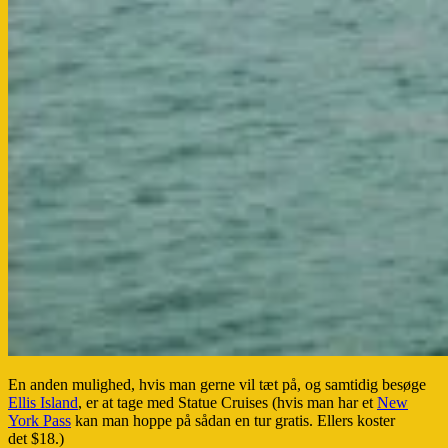
En anden mulighed, hvis man gerne vil tæt på, og samtidig besøge
Ellis Island
, er at tage med Statue Cruises (hvis man har et
New
York Pass
kan man hoppe på sådan en tur gratis. Ellers koster
det $18.)