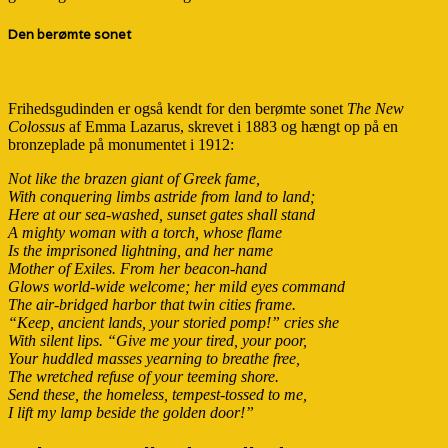
Den berømte sonet
Frihedsgudinden er også kendt for den berømte sonet
The New
Colossus
af Emma Lazarus, skrevet i 1883 og hængt op på en
bronzeplade på monumentet i 1912:
Not like the brazen giant of Greek fame,
With conquering limbs astride from land to land;
Here at our sea-washed, sunset gates shall stand
A mighty woman with a torch, whose flame
Is the imprisoned lightning, and her name
Mother of Exiles. From her beacon-hand
Glows world-wide welcome; her mild eyes command
The air-bridged harbor that twin cities frame.
“Keep, ancient lands, your storied pomp!” cries she
With silent lips. “Give me your tired, your poor,
Your huddled masses yearning to breathe free,
The wretched refuse of your teeming shore.
Send these, the homeless, tempest-tossed to me,
I lift my lamp beside the golden door!”