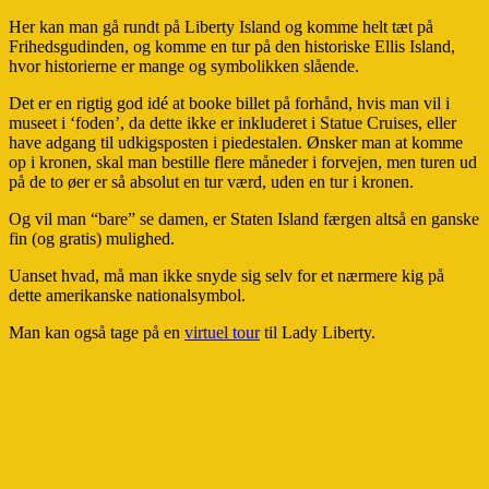
Her kan man gå rundt på Liberty Island og komme helt tæt på
Frihedsgudinden, og komme en tur på den historiske Ellis Island,
hvor historierne er mange og symbolikken slående.
Det er en rigtig god idé at booke billet på forhånd, hvis man vil i
museet i ‘foden’, da dette ikke er inkluderet i Statue Cruises, eller
have adgang til udkigsposten i piedestalen. Ønsker man at komme
op i kronen, skal man bestille flere måneder i forvejen, men turen ud
på de to øer er så absolut en tur værd, uden en tur i kronen.
Og vil man “bare” se damen, er Staten Island færgen altså en ganske
fin (og gratis) mulighed.
Uanset hvad, må man ikke snyde sig selv for et nærmere kig på
dette amerikanske nationalsymbol.
Man kan også tage på en
virtuel tour
til Lady Liberty.