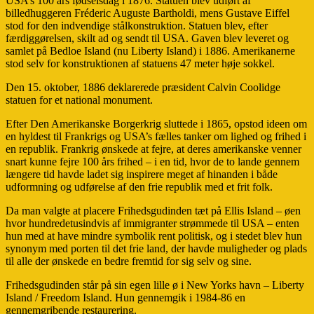
USA’s 100 års fødselsdag i 1876. Statuen blev udført af
billedhuggeren Fréderic Auguste Bartholdi, mens Gustave Eiffel
stod for den indvendige stålkonstruktion. Statuen blev, efter
færdiggørelsen, skilt ad og sendt til USA. Gaven blev leveret og
samlet på Bedloe Island (nu Liberty Island) i 1886. Amerikanerne
stod selv for konstruktionen af statuens 47 meter høje sokkel.
Den 15. oktober, 1886 deklarerede præsident Calvin Coolidge
statuen for et national monument.
Efter Den Amerikanske Borgerkrig sluttede i 1865, opstod ideen om
en hyldest til Frankrigs og USA’s fælles tanker om lighed og frihed i
en republik. Frankrig ønskede at fejre, at deres amerikanske venner
snart kunne fejre 100 års frihed – i en tid, hvor de to lande gennem
længere tid havde ladet sig inspirere meget af hinanden i både
udformning og udførelse af den frie republik med et frit folk.
Da man valgte at placere Frihedsgudinden tæt på Ellis Island – øen
hvor hundredetusindvis af immigranter strømmede til USA – enten
hun med at have mindre symbolik rent politisk, og i stedet blev hun
synonym med porten til det frie land, der havde muligheder og plads
til alle der ønskede en bedre fremtid for sig selv og sine.
Frihedsgudinden står på sin egen lille ø i New Yorks havn – Liberty
Island / Freedom Island. Hun gennemgik i 1984-86 en
gennemgribende restaurering.