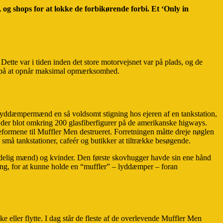
og shops for at lokke de forbikørende forbi. Et ‘Only in
Dette var i tiden inden det store motorvejsnet var på plads, og de
er på at opnår maksimal opmærksomhed.
te lyddæmpermænd en så voldsomt stigning hos ejeren af en tankstation,
er der blot omkring 200 glasfiberfigurer på de amerikanske higways.
øbeformene til Muffler Men destrueret. Forretningen måtte dreje nøglen
små tankstationer, cafeér og butikker at tiltrække besøgende.
ndelig mænd) og kvinder. Den første skovhugger havde sin ene hånd
ng, for at kunne holde en “muffler” – lyddæmper – foran
e eller flytte. I dag står de fleste af de overlevende Muffler Men