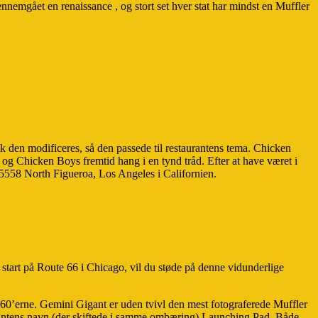
nnemgået en renaissance , og stort set hver stat har mindst en Muffler
k den modificeres, så den passede til restaurantens tema. Chicken
og Chicken Boys fremtid hang i en tynd tråd. Efter at have været i
å 5558 North Figueroa, Los Angeles i Californien.
 start på Route 66 i Chicago, vil du støde på denne vidunderlige
60’erne. Gemini Gigant er uden tvivl den mest fotograferede Muffler
urantens navn (der skiftede i samme ombæring) Launching Pad. Både