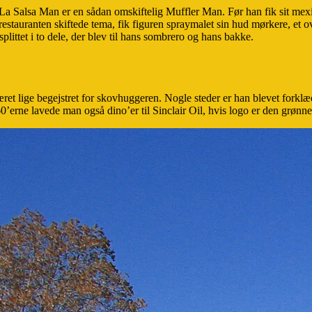
 Salsa Man er en sådan omskiftelig Muffler Man. Før han fik sit mex
estauranten skiftede tema, fik figuren spraymalet sin hud mørkere, et o
littet i to dele, der blev til hans sombrero og hans bakke.
æret lige begejstret for skovhuggeren. Nogle steder er han blevet forklæ
’erne lavede man også dino’er til Sinclair Oil, hvis logo er den grønne