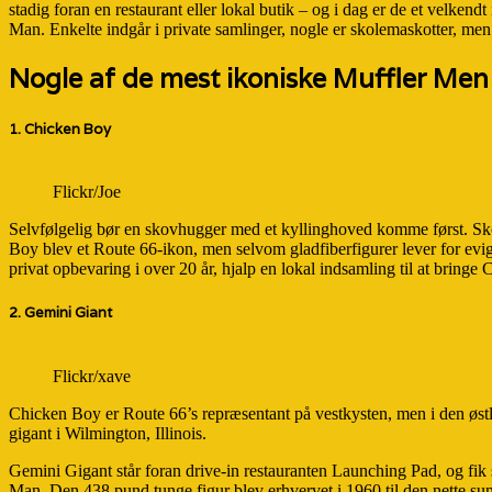
stadig foran en restaurant eller lokal butik – og i dag er de et velkend
Man. Enkelte indgår i private samlinger, nogle er skolemaskotter, men d
Nogle af de mest ikoniske Muffler Men
1. Chicken Boy
Flickr/Joe
Selvfølgelig bør en skovhugger med et kyllinghoved komme først. Skovh
Boy blev et Route 66-ikon, men selvom gladfiberfigurer lever for evig
privat opbevaring i over 20 år, hjalp en lokal indsamling til at bring
2. Gemini Giant
Flickr/xave
Chicken Boy er Route 66’s repræsentant på vestkysten, men i den østlig
gigant i Wilmington, Illinois.
Gemini Gigant står foran drive-in restauranten Launching Pad, og fi
Man. Den 438 pund tunge figur blev erhvervet i 1960 til den nette s