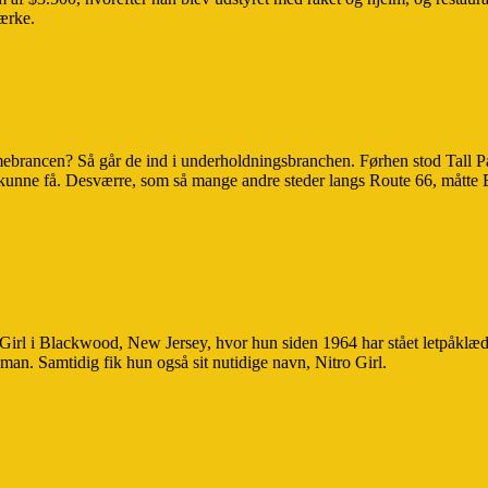
ærke.
mebrancen? Så går de ind i underholdningsbranchen. Førhen stod Tall
unne få. Desværre, som så mange andre steder langs Route 66, måtte Bu
 Girl i Blackwood, New Jersey, hvor hun siden 1964 har stået letpåklædt 
an. Samtidig fik hun også sit nutidige navn, Nitro Girl.