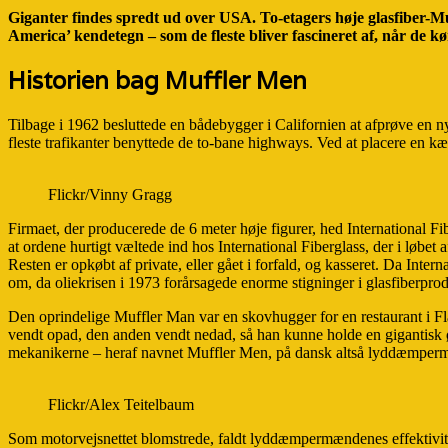
Giganter findes spredt ud over USA. To-etagers høje glasfiber-
America’ kendetegn – som de fleste bliver fascineret af, når de k
Historien bag Muffler Men
Tilbage i 1962 besluttede en bådebygger i Californien at afprøve en ny
fleste trafikanter benyttede de to-bane highways. Ved at placere en
Flickr/Vinny Gragg
Firmaet, der producerede de 6 meter høje figurer, hed International Fi
at ordene hurtigt væltede ind hos International Fiberglass, der i løb
Resten er opkøbt af private, eller gået i forfald, og kasseret. Da Inte
om, da oliekrisen i 1973 forårsagede enorme stigninger i glasfiberpro
Den oprindelige Muffler Man var en skovhugger for en restaurant i F
vendt opad, den anden vendt nedad, så han kunne holde en gigantisk 
mekanikerne – heraf navnet Muffler Men, på dansk altså lyddæmper
Flickr/Alex Teitelbaum
Som motorvejsnettet blomstrede, faldt lyddæmpermændenes effektivitet, 