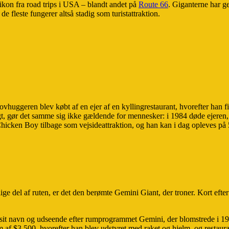
t ikon fra road trips i USA – blandt andet på
Route 66
. Giganterne har ge
e fleste fungerer altså stadig som turistattraktion.
uggeren blev købt af en ejer af en kyllingrestaurant, hvorefter han fi
t, gør det samme sig ikke gældende for mennesker: i 1984 døde ejeren, 
e Chicken Boy tilbage som vejsideattraktion, og han kan i dag opleves p
e del af ruten, er det den berømte Gemini Giant, der troner. Kort efter
k sit navn og udseende efter rumprogrammet Gemini, der blomstrede i 19
um af $3.500, hvorefter han blev udstyret med raket og hjelm, og resta