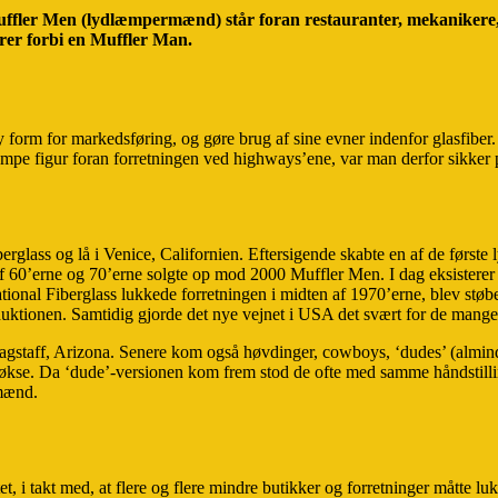
Muffler Men (lydlæmpermænd) står foran restauranter,
mekanikere, 
ører forbi en Muffler Man.
 form for markedsføring, og gøre brug af sine evner indenfor glasfiber. 
 kæmpe figur foran forretningen ved highways’ene, var man derfor sikk
berglass og lå i Venice, Californien. Eftersigende skabte en af de førs
et af 60’erne og 70’erne solgte op mod 2000 Muffler Men. I dag eksister
rnational Fiberglass lukkede forretningen i midten af 1970’erne, blev st
duktionen. Samtidig gjorde det nye vejnet i USA det svært for de mange 
lagstaff, Arizona. Senere kom også høvdinger, cowboys, ‘dudes’ (almi
økse. Da ‘dude’-versionen kom frem stod de ofte med samme håndstilli
mænd.
i takt med, at flere og flere mindre butikker og forretninger måtte lukk