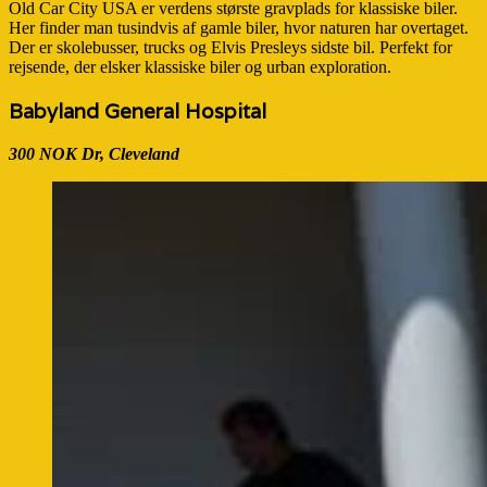
Old Car City USA er verdens største gravplads for klassiske biler.
Her finder man tusindvis af gamle biler, hvor naturen har overtaget.
Der er skolebusser, trucks og Elvis Presleys sidste bil. Perfekt for
rejsende, der elsker klassiske biler og urban exploration.
Babyland General Hospital
300 NOK Dr, Cleveland