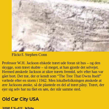
Flickr/J. Stephen Conn
Professor W.H. Jackson elskede træet ude foran sit hus – og den
skygge, som træet skabte – så meget, at han gjorde det selvejet.
Hermed ønskede Jackson at sikre træets fremtid, selv efter han var
gået bort. Det træ, der er kendt som “The Tree That Owns Itself”
væltede efter en storm i 1942. Men lokalbefolkningen ønskede at
ære Jacksons ønske, så de plantede en del af træet påny. Træet, der
ejer sig selv har nu fået en søn, der står samme sted.
Old Car City USA
3098 US-411, White