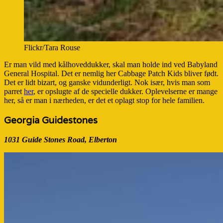
Flickr/Tara Rouse
Er man vild med kålhoveddukker, skal man holde ind ved Babyland
General Hospital. Det er nemlig her Cabbage Patch Kids bliver født.
Det er lidt bizart, og ganske vidunderligt. Nok især, hvis man som
parret
her
, er opslugte af de specielle dukker. Oplevelserne er mange
her, så er man i nærheden, er det et oplagt stop for hele familien.
Georgia Guidestones
1031 Guide Stones Road, Elberton