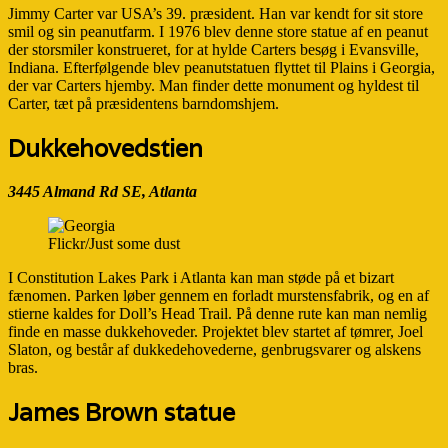
Jimmy Carter var USA’s 39. præsident. Han var kendt for sit store
smil og sin peanutfarm. I 1976 blev denne store statue af en peanut
der storsmiler konstrueret, for at hylde Carters besøg i Evansville,
Indiana. Efterfølgende blev peanutstatuen flyttet til Plains i Georgia,
der var Carters hjemby. Man finder dette monument og hyldest til
Carter, tæt på præsidentens barndomshjem.
Dukkehovedstien
3445 Almand Rd SE, Atlanta
Flickr/Just some dust
I Constitution Lakes Park i Atlanta kan man støde på et bizart
fænomen. Parken løber gennem en forladt murstensfabrik, og en af
stierne kaldes for Doll’s Head Trail. På denne rute kan man nemlig
finde en masse dukkehoveder. Projektet blev startet af tømrer, Joel
Slaton, og består af dukkedehovederne, genbrugsvarer og alskens
bras.
James Brown statue