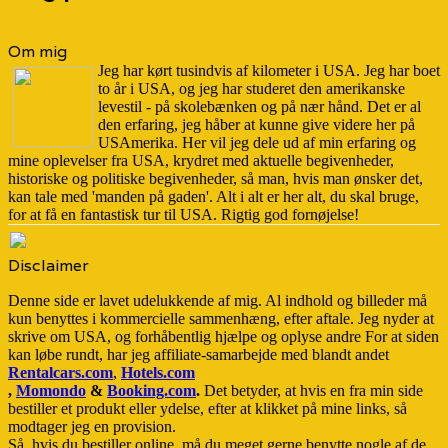
Om mig
Jeg har kørt tusindvis af kilometer i USA. Jeg har boet
to år i USA, og jeg har studeret den amerikanske
levestil - på skolebænken og på nær hånd. Det er al
den erfaring, jeg håber at kunne give videre her på
USAmerika. Her vil jeg dele ud af min erfaring og
mine oplevelser fra USA, krydret med aktuelle begivenheder,
historiske og politiske begivenheder, så man, hvis man ønsker det,
kan tale med 'manden på gaden'. Alt i alt er her alt, du skal bruge,
for at få en fantastisk tur til USA. Rigtig god fornøjelse!
Disclaimer
Denne side er lavet udelukkende af mig. Al indhold og billeder må
kun benyttes i kommercielle sammenhæng, efter aftale. Jeg nyder at
skrive om USA, og forhåbentlig hjælpe og oplyse andre For at siden
kan løbe rundt, har jeg affiliate-samarbejde med blandt andet
Rentalcars.com
,
Hotels.com
,
Momondo
&
Booking.com
.
Det betyder, at hvis en fra min side
bestiller et produkt eller ydelse, efter at klikket på mine links, så
modtager jeg en provision.
Så, hvis du bestiller online, må du meget gerne benytte nogle af de