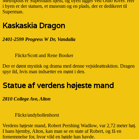
Metropolis er Supermans hjem, og byen ligger ved Ohio River. Her
i byen er der statuen, et museum og en plads, der er dedikeret til
Superman.
Kaskaskia Dragon
2401-2599 Progress W Dr, Vandalia
Flickr/Scott and Rene Booker
Der er dømt mystisk og drama med denne vejsideattraktion. Dragen
spyr ild, hvis man indsætter en mønt i den.
Statue af verdens højeste mand
2810 College Ave, Alton
Flickr/andyhollenhorst
Verdens højeste mand, Robert Pershing Wadlow, var 2,72 meter høj.
I hans hjemby, Alton, kan man se en state af Robert, og få en
fornemmelse for, hvor vild en højde han havde.