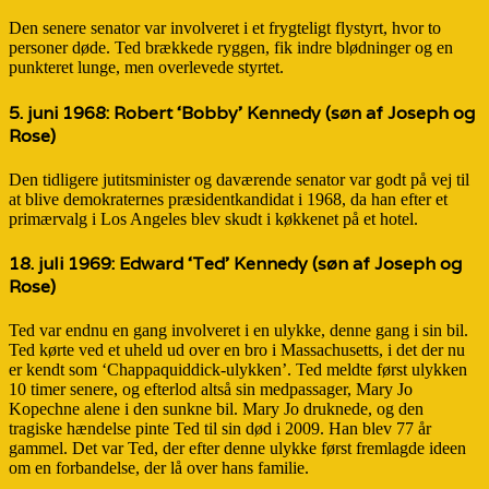
Den senere senator var involveret i et frygteligt flystyrt, hvor to
personer døde. Ted brækkede ryggen, fik indre blødninger og en
punkteret lunge, men overlevede styrtet.
5. juni 1968:
Robert ‘Bobby’ Kennedy
(søn af Joseph og
Rose)
Den tidligere jutitsminister og daværende senator var godt på vej til
at blive demokraternes præsidentkandidat i 1968, da han efter et
primærvalg i Los Angeles blev skudt i køkkenet på et hotel.
18. juli 1969:
Edward ‘Ted’ Kennedy
(søn af Joseph og
Rose)
Ted var endnu en gang involveret i en ulykke, denne gang i sin bil.
Ted kørte ved et uheld ud over en bro i Massachusetts, i det der nu
er kendt som ‘Chappaquiddick-ulykken’. Ted meldte først ulykken
10 timer senere, og efterlod altså sin medpassager, Mary Jo
Kopechne alene i den sunkne bil. Mary Jo druknede, og den
tragiske hændelse pinte Ted til sin død i 2009. Han blev 77 år
gammel. Det var Ted, der efter denne ulykke først fremlagde ideen
om en forbandelse, der lå over hans familie.