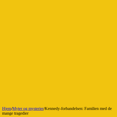
Hjem
/
Myter og mysterier
/
Kennedy-forbandelsen: Familien med de
mange tragedier