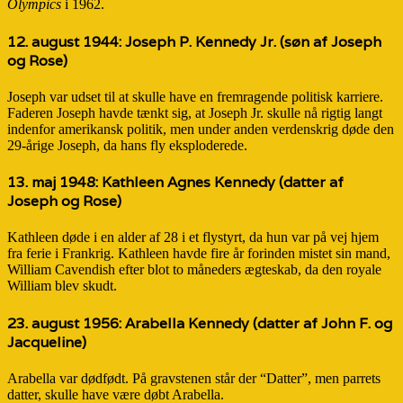
Olympics
i 1962.
12. august 1944:
Joseph P. Kennedy Jr.
(søn af Joseph
og Rose)
Joseph var udset til at skulle have en fremragende politisk karriere.
Faderen Joseph havde tænkt sig, at Joseph Jr. skulle nå rigtig langt
indenfor amerikansk politik, men under anden verdenskrig døde den
29-årige Joseph, da hans fly eksploderede.
13. maj 1948:
Kathleen Agnes Kennedy
(datter af
Joseph og Rose)
Kathleen døde i en alder af 28 i et flystyrt, da hun var på vej hjem
fra ferie i Frankrig. Kathleen havde fire år forinden mistet sin mand,
William Cavendish efter blot to måneders ægteskab, da den royale
William blev skudt.
23. august 1956:
Arabella Kennedy
(datter af John F. og
Jacqueline)
Arabella var dødfødt. På gravstenen står der “Datter”, men parrets
datter, skulle have være døbt Arabella.