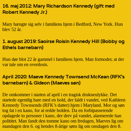
16. maj 2012:
Mary Richardson Kennedy
(gift med
Robert Kennedy Jr.)
Mary hængte sig selv i familiens hjem i Bedford, New York. Hun
blev 52 år.
1. august 2019:
Saoirse Roisin Kennedy Hill
(Bobby og
Ethels barnebarn)
Hun dør blot 22 år gammel i familiens hjem. Man formoder, at der
var tale om en overdosis.
April 2020:
Maeve Kennedy Townsend McKean
(RFK’s
barnebarn) &
Gideon
(Maeves søn)
De omkommer i starten af april i en tragisk drukneulykke. Det
startede egentlig bare med en bold, der faldt i vandet, ved Kathleen
Kennedy Townsends (RFK’s datter) hjem i Maryland. Mor og søn
tog fat i en kano, for at redde bolden. Da en forbipasserende
opdagede to personer i kano, der drev på vandet, alarmerede han
polititet. Man fandt den tomme kano om fredagen, Maeves lig om
mandagen den 6. og hendes 8-årige søns lig om onsdagen den 8.