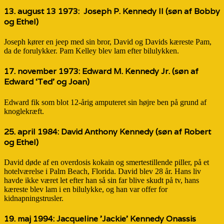
13. august 13 1973:
Joseph P. Kennedy II
(søn af Bobby
og Ethel)
Joseph kører en jeep med sin bror, David og Davids kæreste Pam,
da de forulykker. Pam Kelley blev lam efter bilulykken.
17. november 1973:
Edward M. Kennedy Jr.
(søn af
Edward ‘Ted’ og Joan)
Edward fik som blot 12-årig amputeret sin højre ben på grund af
knoglekræft.
25. april 1984:
David Anthony Kennedy
(søn af Robert
og Ethel)
David døde af en overdosis kokain og smertestillende piller, på et
hotelværelse i Palm Beach, Florida. David blev 28 år. Hans liv
havde ikke været let efter han så sin far blive skudt på tv, hans
kæreste blev lam i en bilulykke, og han var offer for
kidnapningstrusler.
19. maj 1994:
Jacqueline ’Jackie’ Kennedy Onassis