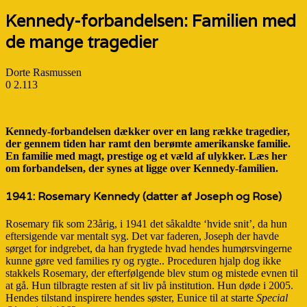
Kennedy-forbandelsen: Familien med
de mange tragedier
Dorte Rasmussen
0
2.113
Kennedy-forbandelsen dækker over en lang række tragedier,
der gennem tiden har ramt den berømte amerikanske familie.
En familie med magt, prestige og et væld af ulykker. Læs her
om forbandelsen, der synes at ligge over Kennedy-familien.
1941:
Rosemary Kennedy
(datter af Joseph og Rose)
Rosemary fik som 23årig, i 1941 det såkaldte ‘hvide snit’, da hun
eftersigende var mentalt syg. Det var faderen, Joseph der havde
sørget for indgrebet, da han frygtede hvad hendes humørsvingerne
kunne gøre ved families ry og rygte.. Proceduren hjalp dog ikke
stakkels Rosemary, der efterfølgende blev stum og mistede evnen til
at gå. Hun tilbragte resten af sit liv på institution. Hun døde i 2005.
Hendes tilstand inspirere hendes søster, Eunice til at starte
Special