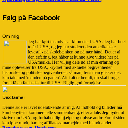
Følg på Facebook
Om mig
Jeg har kørt tusindvis af kilometer i USA. Jeg har boet
to år i USA, og jeg har studeret den amerikanske
levestil - på skolebænken og på nær hånd. Det er al
den erfaring, jeg håber at kunne give videre her på
USAmerika. Her vil jeg dele ud af min erfaring og
mine oplevelser fra USA, krydret med aktuelle begivenheder,
historiske og politiske begivenheder, så man, hvis man ønsker det,
kan tale med 'manden på gaden'. Alt i alt er her alt, du skal bruge,
for at få en fantastisk tur til USA. Rigtig god fornøjelse!
Disclaimer
Denne side er lavet udelukkende af mig. Al indhold og billeder må
kun benyttes i kommercielle sammenhæng, efter aftale. Jeg nyder at
skrive om USA, og forhåbentlig hjælpe og oplyse andre For at siden
kan løbe rundt, har jeg affiliate-samarbejde med blandt andet
Rentalcars.com
,
Hotels.com