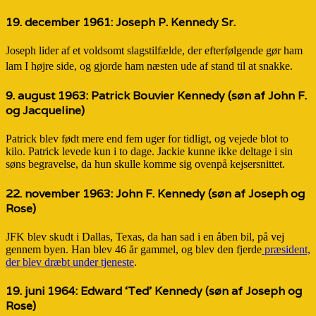
19. december 1961:
Joseph P. Kennedy Sr.
Joseph lider af et voldsomt slagstilfælde, der efterfølgende gør ham
lam I højre side, og gjorde ham næsten ude af stand til at snakke.
9. august 1963:
Patrick Bouvier Kennedy
(søn af John F.
og Jacqueline)
Patrick blev født mere end fem uger for tidligt, og vejede blot to
kilo. Patrick levede kun i to dage. Jackie kunne ikke deltage i sin
søns begravelse, da hun skulle komme sig ovenpå kejsersnittet.
22. november 1963:
John F. Kennedy
(søn af Joseph og
Rose)
JFK blev skudt i Dallas, Texas, da han sad i en åben bil, på vej
gennem byen. Han blev 46 år gammel, og blev den fjerde
præsident,
der blev dræbt under tjeneste
.
19. juni 1964:
Edward ‘Ted’ Kennedy
(søn af Joseph og
Rose)