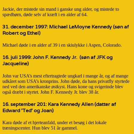
Jackie, der mistede sin mand i ganske ung alder, og mistede to
spædbørn, døde selv af kræft i en alder af 64.
31. december 1997:
Michael LeMoyne Kennedy
(søn af
Robert og Ethel)
Michael døde i en alder af 39 i en skiulykke i Aspen, Colorado.
16. juli 1999:
John F. Kennedy Jr.
(søn af JFK og
Jacqueline)
John var USA’s mest eftertragtede ungkarl i mange år, og af mange
udkåret som USA’s kronprins. John døde, da hans privatfly styrtede
ned ved den amerikanske østkyst. Hans kone og svigerinde blev
også dræbt i styrtet. John F. Kennedy Jr. blev 38 år.
16. september 201:
Kara Kennedy Allen
(datter af
Edward ’Ted’ og Joan)
Kara døde af et hjerteanfald, under et besøg i det lokale
træningscenter. Hun blev 51 år gammel.