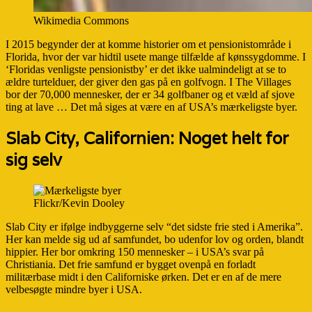
Wikimedia Commons
I 2015 begynder der at komme historier om et pensionistområde i
Florida, hvor der var hidtil usete mange tilfælde af kønssygdomme. I
‘Floridas venligste pensionistby’ er det ikke ualmindeligt at se to
ældre turtelduer, der giver den gas på en golfvogn. I The Villages
bor der 70,000 mennesker, der er 34 golfbaner og et væld af sjove
ting at lave … Det må siges at være en af USA’s mærkeligste byer.
Slab City, Californien: Noget helt for
sig selv
Flickr/Kevin Dooley
Slab City er ifølge indbyggerne selv “det sidste frie sted i Amerika”.
Her kan melde sig ud af samfundet, bo udenfor lov og orden, blandt
hippier. Her bor omkring 150 mennesker – i USA’s svar på
Christiania. Det frie samfund er bygget ovenpå en forladt
militærbase midt i den Californiske ørken. Det er en af de mere
velbesøgte mindre byer i USA.