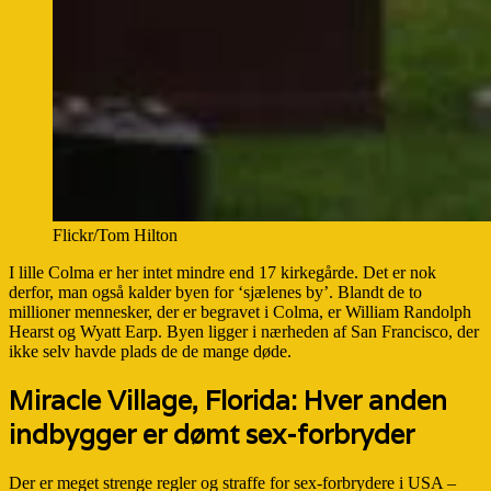
Flickr/Tom Hilton
I lille Colma er her intet mindre end 17 kirkegårde. Det er nok
derfor, man også kalder byen for ‘sjælenes by’. Blandt de to
millioner mennesker, der er begravet i Colma, er William Randolph
Hearst og Wyatt Earp. Byen ligger i nærheden af San Francisco, der
ikke selv havde plads de de mange døde.
Miracle Village, Florida: Hver anden
indbygger er dømt sex-forbryder
Der er meget strenge regler og straffe for sex-forbrydere i USA –