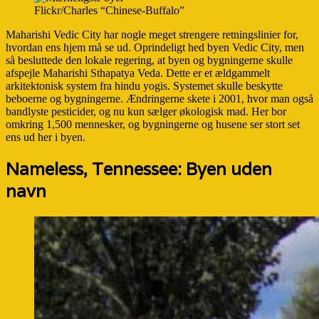
Flickr/Charles “Chinese-Buffalo”
Maharishi Vedic City har nogle meget strengere retningslinier for,
hvordan ens hjem må se ud. Oprindeligt hed byen Vedic City, men
så besluttede den lokale regering, at byen og bygningerne skulle
afspejle Maharishi Sthapatya Veda. Dette er et ældgammelt
arkitektonisk system fra hindu yogis. Systemet skulle beskytte
beboerne og bygningerne. Ændringerne skete i 2001, hvor man også
bandlyste pesticider, og nu kun sælger økologisk mad. Her bor
omkring 1,500 mennesker, og bygningerne og husene ser stort set
ens ud her i byen.
Nameless, Tennessee: Byen uden
navn