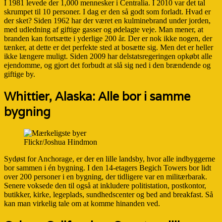
I 1981 levede der 1,000 mennesker i Centralia. I 2010 var det tal
skrumpet til 10 personer. I dag er den så godt som forladt. Hvad er
der sket? Siden 1962 har der været en kulminebrand under jorden,
med udledning af giftige gasser og ødelagte veje. Man mener, at
branden kan fortsætte i yderlige 200 år. Der er nok ikke nogen, der
tænker, at dette er det perfekte sted at bosætte sig. Men det er heller
ikke længere muligt. Siden 2009 har delstatsregeringen opkøbt alle
ejendomme, og gjort det forbudt at slå sig ned i den brændende og
giftige by.
Whittier, Alaska: Alle bor i samme
bygning
Flickr/Joshua Hindmon
Sydøst for Anchorage, er der en lille landsby, hvor alle indbyggerne
bor sammen i én bygning. I den 14-etagers Begich Towers bor lidt
over 200 personer i en bygning, der tidligere var en militærbarak.
Senere voksede den til også at inkludere politistation, postkontor,
butikker, kirke, legeplads, sundhedscenter og bed and breakfast. Så
kan man virkelig tale om at komme hinanden ved.