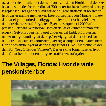
også efter de har afsluttet deres afsoning. I staten Florida, må de ikke
bosætte sig indenfor en radius af 300 meter fra børnehaver, skoler og
legepladser. Det gør det svært for de tidligere straffede at bo steder,
hvor der er mange mennesker. Lige bortset fra byen Miracle Village,
der har et par hundrede indbyggere – hvoraf cirka halvdelen er
tidligere dømte sex-forbrydere. Byen blev oprettet i 2009 af
præsten, Richard Wintherow, som en del af et kristent humanitært
projekt. Selvom byen har været under en del kritik og protester,
mener mange samtidig, at det også er vigtigt, at der er et sted for
tidligere straffede sex-forbrydere, der også fortjener en chance mere.
Der findes andre byer af denne slags rundt i USA. Medierne kalder
dem for “Sex Offender Villages”. Der er skilte foran husene, hvor
der står, at her bor der en tidligere straffet sex-forbryder.
The Villages, Florida: Hvor de virile
pensionister bor