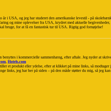
 to år i USA, og jeg har studeret den amerikanske levestil - på skolebæn
faring og mine oplevelser fra USA, krydret med aktuelle begivenheder, 
kal bruge, for at få en fantastisk tur til USA. Rigtig god fornøjelse!
n benyttes i kommercielle sammenhæng, efter aftale. Jeg nyder at skri
.com
,
Hotels.com
iller et produkt eller ydelse, efter at klikket på mine links, så modtager 
ge links, jeg har her på siden – på den måde støtter du mig, så jeg kan sk