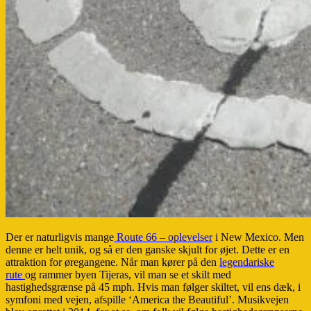
Der er naturligvis mange
Route 66 – oplevelser
i New Mexico. Men
denne er helt unik, og så er den ganske skjult for øjet. Dette er en
attraktion for øregangene. Når man kører på den
legendariske
rute
og rammer byen Tijeras, vil man se et skilt med
hastighedsgrænse på 45 mph. Hvis man følger skiltet, vil ens dæk, i
symfoni med vejen, afspille ‘America the Beautiful’. Musikvejen