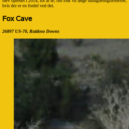
blev oprettet i 2014, for at se, om folk vil følge hastighedsgrænserne,
hvis der er en fordel ved det.
Fox Cave
26897 US-70, Ruidoso Downs