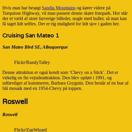
Hvis man har besøgt
Sandia Mountains
og kører videre på
Turquiose Highway, vil man passere denne skøre fotopark. Her står
der et væld af store farverige billeder, nogle med huller, så man kan
få taget lidt selfies. Der er rig mulighed for lidt sjov i gaden her.
Cruising San Mateo 1
San Mateo Blvd SE, Albuquerque
Flickr/RandyTalley
Denne attraktion er også kendt som ‘Chevy on a Stick’. Det er
virkelig en fin vejsideattraktion. Den blev opført i 1991, og
udfærdiget af kunstneren, Barbara Grygutis. Den består af en bue af
blå mosaik med en 1954-Chevy på toppen.
Roswell
Roswell
Flickr/ZapWizard