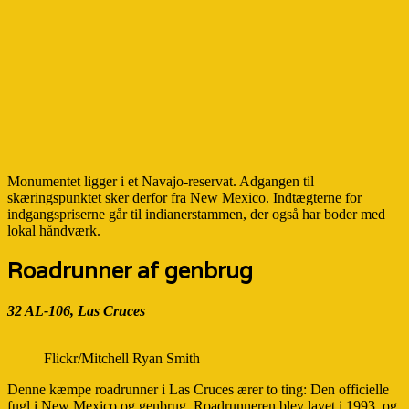
Monumentet ligger i et Navajo-reservat. Adgangen til
skæringspunktet sker derfor fra New Mexico. Indtægterne for
indgangspriserne går til indianerstammen, der også har boder med
lokal håndværk.
Roadrunner af genbrug
32 AL-106, Las Cruces
Flickr/Mitchell Ryan Smith
Denne kæmpe roadrunner i Las Cruces ærer to ting: Den officielle
fugl i New Mexico og genbrug. Roadrunneren blev lavet i 1993, og