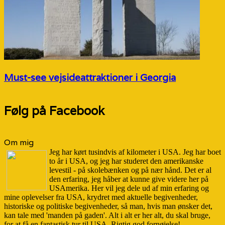
Must-see vejsideattraktioner i Georgia
Følg på Facebook
Om mig
Jeg har kørt tusindvis af kilometer i USA. Jeg har boet
to år i USA, og jeg har studeret den amerikanske
levestil - på skolebænken og på nær hånd. Det er al
den erfaring, jeg håber at kunne give videre her på
USAmerika. Her vil jeg dele ud af min erfaring og
mine oplevelser fra USA, krydret med aktuelle begivenheder,
historiske og politiske begivenheder, så man, hvis man ønsker det,
kan tale med 'manden på gaden'. Alt i alt er her alt, du skal bruge,
for at få en fantastisk tur til USA. Rigtig god fornøjelse!