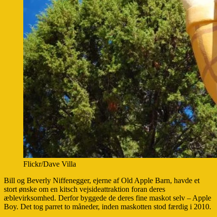
Flickr/Dave Villa
Bill og Beverly Niffenegger, ejerne af Old Apple Barn, havde et
stort ønske om en kitsch vejsideattraktion foran deres
æblevirksomhed. Derfor byggede de deres fine maskot selv – Apple
Boy. Det tog parret to måneder, inden maskotten stod færdig i 2010.