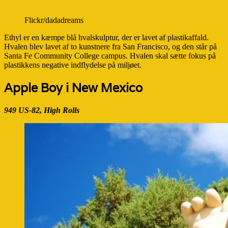
Flickr/dadadreams
Ethyl er en kæmpe blå hvalskulptur, der er lavet af plastikaffald.
Hvalen blev lavet af to kunstnere fra San Francisco, og den står på
Santa Fe Community College campus. Hvalen skal sætte fokus på
plastikkens negative indflydelse på miljøet.
Apple Boy i New Mexico
949 US-82, High Rolls