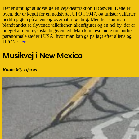
Det er umuligt at udvælge en vejsideattraktion i Roswell. Dette er
byen, der er kendt for en nedstyrtet UFO i 1947, og turister valfarter
hertil i jagten på aliens og overnaturlige ting. Men her kan man
blandt andet se flyvende tallerkener, alienfigurer og en hel by, der er
præget af den mystiske begivenhed. Man kan læse mere om andre
paranormale steder i USA, hvor man kan gå på jagt efter aliens og
UFO’er
her.
Musikvej i New Mexico
Route 66, Tijeras