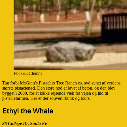
Flickr/DClemm
Tag forbi McGinn’s Pistachio Tree Ranch og nyd synet af verdens
største pistacienød. Den store nød er lavet af beton, og den blev
bygget i 2008, for at lokke rejsende væk fra vejen og ind til
pistaciefarmen. Her er der souvenirbutik og tours.
Ethyl the Whale
86 College Dr, Santa Fe