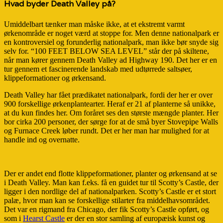
Hvad byder Death Valley på?
Umiddelbart tænker man måske ikke, at et ekstremt varmt
ørkenområde er noget værd at stoppe for. Men denne nationalpark er
en kontroversiel og forunderlig nationalpark, man ikke bør snyde sig
selv for. “100 FEET BELOW SEA LEVEL” står der på skiltene,
når man kører gennem Death Valley ad Highway 190. Det her er en
tur gennem et fascinerende landskab med udtørrede saltsøer,
klippeformationer og ørkensand.
Death Valley har fået prædikatet nationalpark, fordi der her er over
900 forskellige ørkenplantearter. Heraf er 21 af planterne så unikke,
at du kun findes her. Om foråret ses den største mængde planter. Her
bor cirka 200 personer, der sørge for at de små byer Stovepipe Walls
og Furnace Creek løber rundt. Det er her man har mulighed for at
handle ind og overnatte.
Der er andet end flotte klippeformationer, planter og ørkensand at se
i Death Valley. Man kan f.eks. få en guidet tur til Scotty’s Castle, der
ligger i den nordlige del af nationalparken. Scotty’s Castle er et stort
palæ, hvor man kan se forskellige stilarter fra middelhavsområdet.
Det var en rigmand fra Chicago, der fik Scotty’s Castle opført, og
som i
Hearst Castle
er der en stor samling af europæisk kunst og