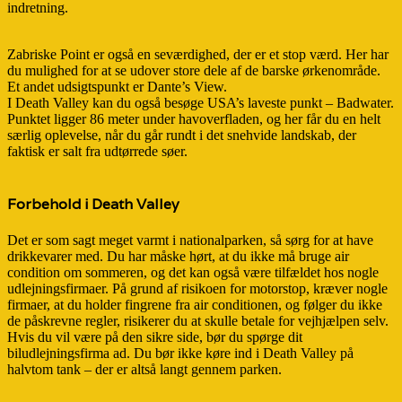
indretning.
Zabriske Point er også en seværdighed, der er et stop værd. Her har
du mulighed for at se udover store dele af de barske ørkenområde.
Et andet udsigtspunkt er Dante’s View.
I Death Valley kan du også besøge USA’s laveste punkt – Badwater.
Punktet ligger 86 meter under havoverfladen, og her får du en helt
særlig oplevelse, når du går rundt i det snehvide landskab, der
faktisk er salt fra udtørrede søer.
Forbehold i Death Valley
Det er som sagt meget varmt i nationalparken, så sørg for at have
drikkevarer med. Du har måske hørt, at du ikke må bruge air
condition om sommeren, og det kan også være tilfældet hos nogle
udlejningsfirmaer. På grund af risikoen for motorstop, kræver nogle
firmaer, at du holder fingrene fra air conditionen, og følger du ikke
de påskrevne regler, risikerer du at skulle betale for vejhjælpen selv.
Hvis du vil være på den sikre side, bør du spørge dit
biludlejningsfirma ad. Du bør ikke køre ind i Death Valley på
halvtom tank – der er altså langt gennem parken.