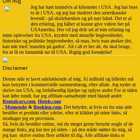
Om mig
Jeg har kørt tusindvis af kilometer i USA. Jeg har boet
to år i USA, og jeg har studeret den amerikanske
levestil - på skolebænken og på nær hånd. Det er al
den erfaring, jeg håber at kunne give videre her på
USAmerika. Her vil jeg dele ud af min erfaring og
mine oplevelser fra USA, krydret med aktuelle begivenheder,
historiske og politiske begivenheder, så man, hvis man ønsker det,
kan tale med 'manden på gaden'. Alt i alt er her alt, du skal bruge,
for at få en fantastisk tur til USA. Rigtig god fornøjelse!
Disclaimer
Denne side er lavet udelukkende af mig. Al indhold og billeder må
kun benyttes i kommercielle sammenhæng, efter aftale. Jeg nyder at
skrive om USA, og forhåbentlig hjælpe og oplyse andre For at siden
kan løbe rundt, har jeg affiliate-samarbejde med blandt andet
Rentalcars.com
,
Hotels.com
,
Momondo
&
Booking.com
.
Det betyder, at hvis en fra min side
bestiller et produkt eller ydelse, efter at klikket på mine links, så
modtager jeg en provision.
Så, hvis du bestiller online, må du meget gerne benytte nogle af de
mange links, jeg har her på siden – på den måde støtter du mig, så
jeg kan skrive endnu flere artikler til dig. Alle affiliate-links er