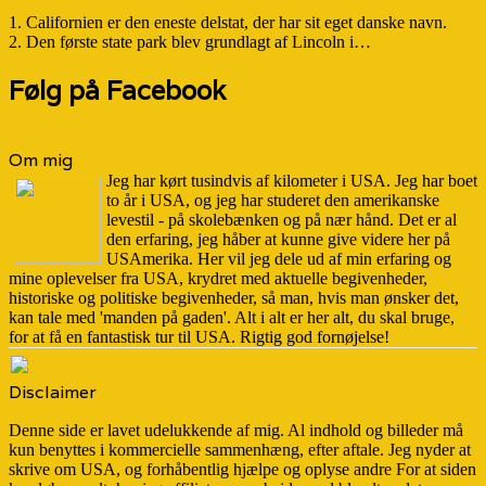
1. Californien er den eneste delstat, der har sit eget danske navn.
2. Den første state park blev grundlagt af Lincoln i…
Følg på Facebook
Om mig
Jeg har kørt tusindvis af kilometer i USA. Jeg har boet
to år i USA, og jeg har studeret den amerikanske
levestil - på skolebænken og på nær hånd. Det er al
den erfaring, jeg håber at kunne give videre her på
USAmerika. Her vil jeg dele ud af min erfaring og
mine oplevelser fra USA, krydret med aktuelle begivenheder,
historiske og politiske begivenheder, så man, hvis man ønsker det,
kan tale med 'manden på gaden'. Alt i alt er her alt, du skal bruge,
for at få en fantastisk tur til USA. Rigtig god fornøjelse!
Disclaimer
Denne side er lavet udelukkende af mig. Al indhold og billeder må
kun benyttes i kommercielle sammenhæng, efter aftale. Jeg nyder at
skrive om USA, og forhåbentlig hjælpe og oplyse andre For at siden