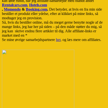
kan løbe rundt, har jeg affiliate-samarbejde med blandt andet
Rentalcars.com
,
Hotels.com
,
Momondo
&
Booking.com
.
Det betyder, at hvis en fra min side
bestiller et produkt eller ydelse, efter at klikket på mine links, så
modtager jeg en provision.
Så, hvis du bestiller online, må du meget gerne benytte nogle af de
mange links, jeg har her på siden – på den måde støtter du mig, så
jeg kan skrive endnu flere artikler til dig. Alle affiliate-links er
market med en *
Se mine øvrige samarbejdspartnere
her
, og læs mere om affiliates.